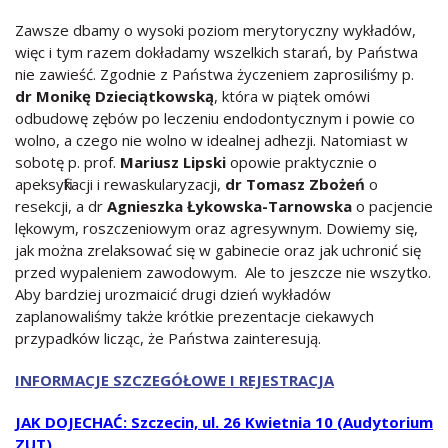
Zawsze dbamy o wysoki poziom merytoryczny wykładów,
więc i tym razem dokładamy wszelkich starań, by Państwa
nie zawieść. Zgodnie z Państwa życzeniem zaprosiliśmy p.
dr Monikę Dzieciątkowską
, która w piątek omówi
odbudowę zębów po leczeniu endodontycznym i powie co
wolno, a czego nie wolno w idealnej adhezji. Natomiast w
sobotę p. prof.
Mariusz Lipski
opowie praktycznie o
apeksyfikacji i rewaskularyzacji,
dr Tomasz Zbożeń
o
resekcji, a dr
Agnieszka Łykowska-Tarnowska
o pacjencie
lękowym, roszczeniowym oraz agresywnym. Dowiemy się,
jak można zrelaksować się w gabinecie oraz jak uchronić się
przed wypaleniem zawodowym. Ale to jeszcze nie wszytko.
Aby bardziej urozmaicić drugi dzień wykładów
zaplanowaliśmy także krótkie prezentacje ciekawych
przypadków licząc, że Państwa zainteresują.
INFORMACJE SZCZEGÓŁOWE I REJESTRACJA
JAK DOJECHAĆ: Szczecin, ul. 26 Kwietnia 10 (Audytorium
ZUT)