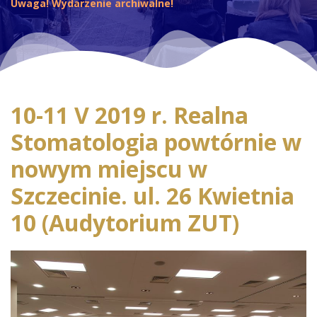
Uwaga! Wydarzenie archiwalne!
10-11 V 2019 r. Realna
Stomatologia powtórnie w
nowym miejscu w
Szczecinie. ul. 26 Kwietnia
10 (Audytorium ZUT)