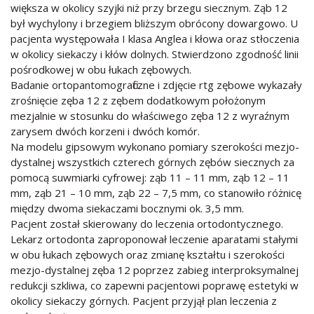
większa w okolicy szyjki niż przy brzegu siecznym. Ząb 12
był wychylony i brzegiem bliższym obrócony dowargowo. U
pacjenta występowała I klasa Anglea i kłowa oraz stłoczenia
w okolicy siekaczy i kłów dolnych. Stwierdzono zgodność linii
pośrodkowej w obu łukach zębowych.
Badanie ortopantomograficzne i zdjęcie rtg zębowe wykazały
zrośnięcie zęba 12 z zębem dodatkowym położonym
mezjalnie w stosunku do właściwego zęba 12 z wyraźnym
zarysem dwóch korzeni i dwóch komór.
Na modelu gipsowym wykonano pomiary szerokości mezjo-
dystalnej wszystkich czterech górnych zębów siecznych za
pomocą suwmiarki cyfrowej: ząb 11 – 11 mm, ząb 12 – 11
mm, ząb 21 – 10 mm, ząb 22 – 7,5 mm, co stanowiło różnicę
między dwoma siekaczami bocznymi ok. 3,5 mm.
Pacjent został skierowany do leczenia ortodontycznego.
Lekarz ortodonta zaproponował leczenie aparatami stałymi
w obu łukach zębowych oraz zmianę kształtu i szerokości
mezjo-dystalnej zęba 12 poprzez zabieg interproksymalnej
redukcji szkliwa, co zapewni pacjentowi poprawę estetyki w
okolicy siekaczy górnych. Pacjent przyjął plan leczenia z