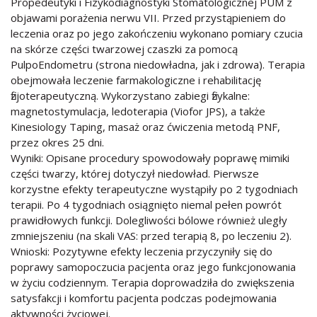
Propedeutyki i Fizykodiagnostyki Stomatologicznej PUM z
objawami porażenia nerwu VII. Przed przystąpieniem do
leczenia oraz po jego zakończeniu wykonano pomiary czucia
na skórze części twarzowej czaszki za pomocą
PulpoEndometru (strona niedowładna, jak i zdrowa). Terapia
obejmowała leczenie farmakologiczne i rehabilitację
fizjoterapeutyczną. Wykorzystano zabiegi fizykalne:
magnetostymulacja, ledoterapia (Viofor JPS), a także
Kinesiology Taping, masaż oraz ćwiczenia metodą PNF,
przez okres 25 dni.
Wyniki: Opisane procedury spowodowały poprawę mimiki
części twarzy, której dotyczył niedowład. Pierwsze
korzystne efekty terapeutyczne wystąpiły po 2 tygodniach
terapii. Po 4 tygodniach osiągnięto niemal pełen powrót
prawidłowych funkcji. Dolegliwości bólowe również uległy
zmniejszeniu (na skali VAS: przed terapią 8, po leczeniu 2).
Wnioski: Pozytywne efekty leczenia przyczyniły się do
poprawy samopoczucia pacjenta oraz jego funkcjonowania
w życiu codziennym. Terapia doprowadziła do zwiększenia
satysfakcji i komfortu pacjenta podczas podejmowania
aktywności życiowej.