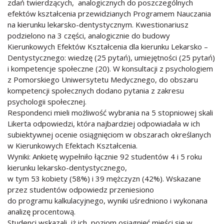
zdań twierdzących, analogicznych do poszczególnych
efektów kształcenia przewidzianych Programem Nauczania
na kierunku lekarsko-dentystycznym. Kwestionariusz
podzielono na 3 części, analogicznie do budowy
Kierunkowych Efektów Kształcenia dla kierunku Lekarsko –
Dentystycznego: wiedzę (25 pytań), umiejętności (25 pytań)
i kompetencje społeczne (20). W konsultacji z psychologiem
z Pomorskiego Uniwersytetu Medycznego, do obszaru
kompetencji społecznych dodano pytania z zakresu
psychologii społecznej.
Respondenci mieli możliwość wybrania na 5 stopniowej skali
Likerta odpowiedzi, która najbardziej odpowiadała w ich
subiektywnej ocenie osiągnięciom w obszarach określanych
w Kierunkowych Efektach Kształcenia.
Wyniki: Ankietę wypełniło łącznie 92 studentów 4 i 5 roku
kierunku lekarsko-dentystycznego,
w tym 53 kobiety (58%) i 39 mężczyzn (42%). Wskazane
przez studentów odpowiedz przeniesiono
do programu kalkulacyjnego, wyniki uśredniono i wykonana
analizę procentową.
Studenci wskazali, iż ich poziom osiągnięć mieści się w