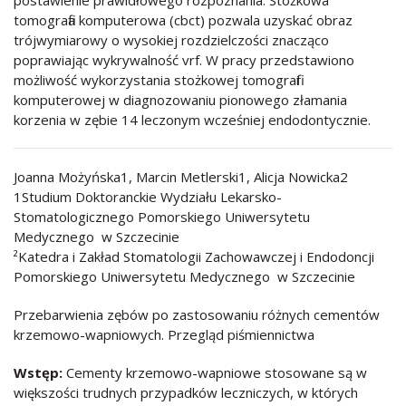
postawienie prawidłowego rozpoznania. Stożkowa
tomografia komputerowa (cbct) pozwala uzyskać obraz
trójwymiarowy o wysokiej rozdzielczości znacząco
poprawiając wykrywalność vrf. W pracy przedstawiono
możliwość wykorzystania stożkowej tomografii
komputerowej w diagnozowaniu pionowego złamania
korzenia w zębie 14 leczonym wcześniej endodontycznie.
Joanna Możyńska1, Marcin Metlerski1, Alicja Nowicka2
1Studium Doktoranckie Wydziału Lekarsko-
Stomatologicznego Pomorskiego Uniwersytetu
Medycznego w Szczecinie
²Katedra i Zakład Stomatologii Zachowawczej i Endodoncji
Pomorskiego Uniwersytetu Medycznego w Szczecinie
Przebarwienia zębów po zastosowaniu różnych cementów
krzemowo-wapniowych. Przegląd piśmiennictwa
Wstęp:
Cementy krzemowo-wapniowe stosowane są w
większości trudnych przypadków leczniczych, w których