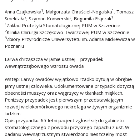
1
1
Anna Czajkowska
, Małgorzata Chruściel-Nogalska
, Tomasz
2
3
1
Smektała
, Szymon Konwerski
, Bogumiła Frączak
1
Zakład Protetyki Stomatologicznej PUM w Szczecinie
2
Klinika Chirurgii Szczękowo-Twarzowej PUM w Szczecinie
3
Zbiory Przyrodnicze Uniwersytetu im. Adama Mickiewicza w
Poznaniu
Larwa chrząszcza w jamie ustnej – przypadek
wewnątrzzębowego wzrostu owada
Wstęp: Larwy owadów wyjątkowo rzadko bytują w obrębie
jamy ustnej człowieka. Udokumentowane przypadki dotyczą
obecności muszycy oraz wągrzycy w tkankach miękkich.
Poniższy przypadek jest pierwszym przedstawiającym
rozwój wielokomórkowego nekrofaga w żywym organizmie
ludzkim.
Opis przypadku: 65-letni pacjent zgłosił się do gabinetu
stomatologicznego z powodu przykrego zapachu z ust. W
badaniu wewnątrzustnym stwierdzono nieszczelny most