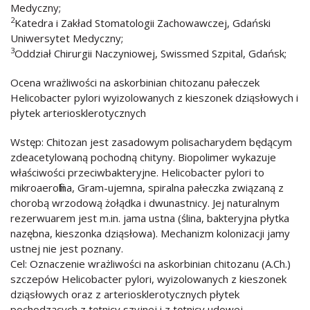
Medyczny;
2
Katedra i Zakład Stomatologii Zachowawczej, Gdański
Uniwersytet Medyczny;
3
Oddział Chirurgii Naczyniowej, Swissmed Szpital, Gdańsk;
Ocena wrażliwości na askorbinian chitozanu pałeczek
Helicobacter pylori wyizolowanych z kieszonek dziąsłowych i
płytek arteriosklerotycznych
Wstęp: Chitozan jest zasadowym polisacharydem będącym
zdeacetylowaną pochodną chityny. Biopolimer wykazuje
właściwości przeciwbakteryjne. Helicobacter pylori to
mikroaerofilna, Gram-ujemna, spiralna pałeczka związaną z
chorobą wrzodową żołądka i dwunastnicy. Jej naturalnym
rezerwuarem jest m.in. jama ustna (ślina, bakteryjna płytka
nazębna, kieszonka dziąsłowa). Mechanizm kolonizacji jamy
ustnej nie jest poznany.
Cel: Oznaczenie wrażliwości na askorbinian chitozanu (A.Ch.)
szczepów Helicobacter pylori, wyizolowanych z kieszonek
dziąsłowych oraz z arteriosklerotycznych płytek
pochodzących z tętnicy szyjnej i z tętnicy udowej.