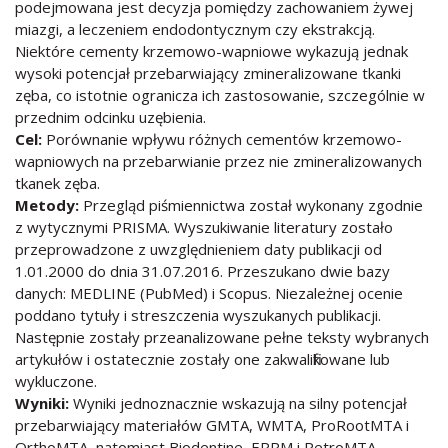
podejmowana jest decyzja pomiędzy zachowaniem żywej
miazgi, a leczeniem endodontycznym czy ekstrakcją.
Niektóre cementy krzemowo-wapniowe wykazują jednak
wysoki potencjał przebarwiający zmineralizowane tkanki
zęba, co istotnie ogranicza ich zastosowanie, szczególnie w
przednim odcinku uzębienia.
Cel:
Porównanie wpływu różnych cementów krzemowo-
wapniowych na przebarwianie przez nie zmineralizowanych
tkanek zęba.
Metody:
Przegląd piśmiennictwa został wykonany zgodnie
z wytycznymi PRISMA. Wyszukiwanie literatury zostało
przeprowadzone z uwzględnieniem daty publikacji od
1.01.2000 do dnia 31.07.2016. Przeszukano dwie bazy
danych: MEDLINE (PubMed) i Scopus. Niezależnej ocenie
poddano tytuły i streszczenia wyszukanych publikacji.
Następnie zostały przeanalizowane pełne teksty wybranych
artykułów i ostatecznie zostały one zakwalifikowane lub
wykluczone.
Wyniki:
Wyniki jednoznacznie wskazują na silny potencjał
przebarwiający materiałów GMTA, WMTA, ProRootMTA i
OrthoMTA, natomiast Biodentine, ERRM i RetroMTA,