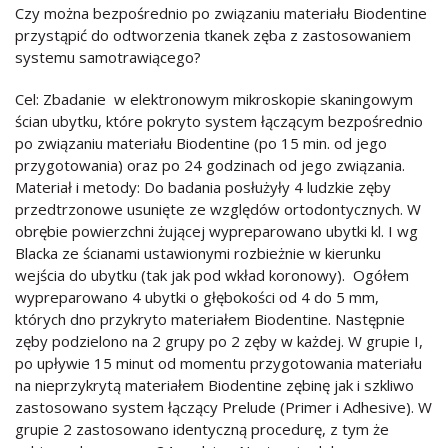
Czy można bezpośrednio po związaniu materiału Biodentine
przystąpić do odtworzenia tkanek zęba z zastosowaniem
systemu samotrawiącego?
Cel: Zbadanie w elektronowym mikroskopie skaningowym
ścian ubytku, które pokryto system łączącym bezpośrednio
po związaniu materiału Biodentine (po 15 min. od jego
przygotowania) oraz po 24 godzinach od jego związania.
Materiał i metody: Do badania posłużyły 4 ludzkie zęby
przedtrzonowe usunięte ze względów ortodontycznych. W
obrębie powierzchni żującej wypreparowano ubytki kl. I wg
Blacka ze ścianami ustawionymi rozbieżnie w kierunku
wejścia do ubytku (tak jak pod wkład koronowy). Ogółem
wypreparowano 4 ubytki o głębokości od 4 do 5 mm,
których dno przykryto materiałem Biodentine. Następnie
zęby podzielono na 2 grupy po 2 zęby w każdej. W grupie I,
po upływie 15 minut od momentu przygotowania materiału
na nieprzykrytą materiałem Biodentine zębinę jak i szkliwo
zastosowano system łączący Prelude (Primer i Adhesive). W
grupie 2 zastosowano identyczną procedurę, z tym że