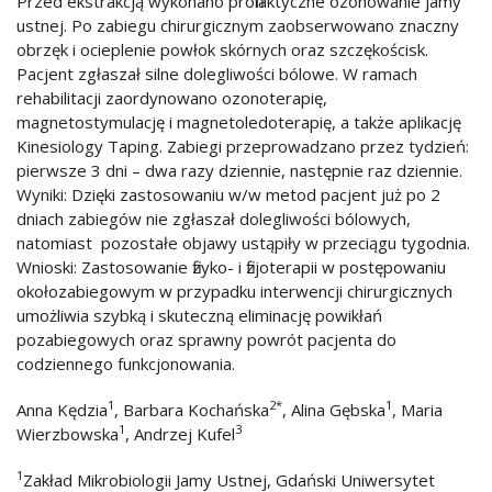
Przed ekstrakcją wykonano profilaktyczne ozonowanie jamy
ustnej. Po zabiegu chirurgicznym zaobserwowano znaczny
obrzęk i ocieplenie powłok skórnych oraz szczękościsk.
Pacjent zgłaszał silne dolegliwości bólowe. W ramach
rehabilitacji zaordynowano ozonoterapię,
magnetostymulację i magnetoledoterapię, a także aplikację
Kinesiology Taping. Zabiegi przeprowadzano przez tydzień:
pierwsze 3 dni – dwa razy dziennie, następnie raz dziennie.
Wyniki: Dzięki zastosowaniu w/w metod pacjent już po 2
dniach zabiegów nie zgłaszał dolegliwości bólowych,
natomiast pozostałe objawy ustąpiły w przeciągu tygodnia.
Wnioski: Zastosowanie fizyko- i fizjoterapii w postępowaniu
okołozabiegowym w przypadku interwencji chirurgicznych
umożliwia szybką i skuteczną eliminację powikłań
pozabiegowych oraz sprawny powrót pacjenta do
codziennego funkcjonowania.
1
2*
1
Anna Kędzia
, Barbara Kochańska
, Alina Gębska
, Maria
1
3
Wierzbowska
, Andrzej Kufel
1
Zakład Mikrobiologii Jamy Ustnej, Gdański Uniwersytet