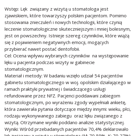
Wstęp: Lęk związany z wizytą u stomatologa jest
zjawiskiem, które towarzyszy polskim pacjentom. Pomimo
stosowania znieczuleń i nowych technologii, które czynią
leczenie stomatologiczne skuteczniejszym i mniej bolesnym,
jest on powszechny. Istnieje szereg czynników, które wiążą
się z pojawieniem negatywnych emocji, mogących
przybierać nawet postać dentofobii.
Cel: Ocena wpływu wybranych czynników na występowanie
lęku u pacjenta podczas wizyty w gabinecie
stomatologicznym.
Materiał i metody: W badaniu wzięło udział 54 pacjentów
gabinetu stomatologicznego w woj. opolskim działającego w
ramach praktyki prywatnej i świadczącego usługi
refundowane przez NFZ. Pacjenci poddawani zabiegom
stomatologicznym, po wyrażeniu zgody wypełniali ankietę,
która zawierała pytania dotyczące między innymi: wieku, płci,
rodzaju wykonywanego zabiegu oraz lęku związanego z
wizytą. Otrzymane wyniki poddano analizie statystycznej.
Wyniki: Wśród przebadanych pacjentów 70,4% deklarowało
lęk związany z wizytą u stomatologa (M: 70,59%, K: 70,27%).