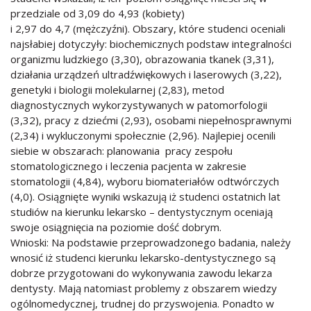
przedziale od 3,09 do 4,93 (kobiety)
i 2,97 do 4,7 (mężczyźni). Obszary, które studenci oceniali
najsłabiej dotyczyły: biochemicznych podstaw integralności
organizmu ludzkiego (3,30), obrazowania tkanek (3,31),
działania urządzeń ultradźwiękowych i laserowych (3,22),
genetyki i biologii molekularnej (2,83), metod
diagnostycznych wykorzystywanych w patomorfologii
(3,32), pracy z dziećmi (2,93), osobami niepełnosprawnymi
(2,34) i wykluczonymi społecznie (2,96). Najlepiej ocenili
siebie w obszarach: planowania pracy zespołu
stomatologicznego i leczenia pacjenta w zakresie
stomatologii (4,84), wyboru biomateriałów odtwórczych
(4,0). Osiągnięte wyniki wskazują iż studenci ostatnich lat
studiów na kierunku lekarsko – dentystycznym oceniają
swoje osiągnięcia na poziomie dość dobrym.
Wnioski: Na podstawie przeprowadzonego badania, należy
wnosić iż studenci kierunku lekarsko-dentystycznego są
dobrze przygotowani do wykonywania zawodu lekarza
dentysty. Mają natomiast problemy z obszarem wiedzy
ogólnomedycznej, trudnej do przyswojenia. Ponadto w