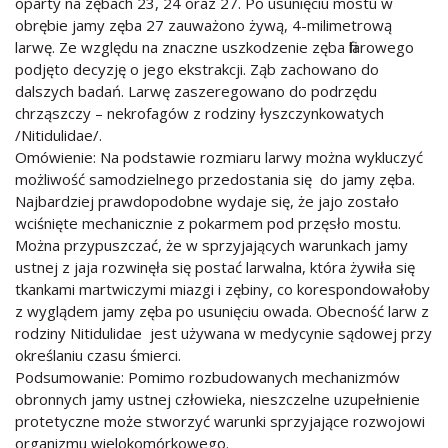
oparty na zębach 23, 24 oraz 27. Po usunięciu mostu w
obrębie jamy zęba 27 zauważono żywą, 4-milimetrową
larwę. Ze względu na znaczne uszkodzenie zęba filarowego
podjęto decyzję o jego ekstrakcji. Ząb zachowano do
dalszych badań. Larwę zaszeregowano do podrzędu
chrząszczy – nekrofagów z rodziny łyszczynkowatych
/Nitidulidae/.
Omówienie: Na podstawie rozmiaru larwy można wykluczyć
możliwość samodzielnego przedostania się do jamy zęba.
Najbardziej prawdopodobne wydaje się, że jajo zostało
wciśnięte mechanicznie z pokarmem pod przęsło mostu.
Można przypuszczać, że w sprzyjających warunkach jamy
ustnej z jaja rozwinęła się postać larwalna, która żywiła się
tkankami martwiczymi miazgi i zębiny, co korespondowałoby
z wyglądem jamy zęba po usunięciu owada. Obecność larw z
rodziny Nitidulidae jest używana w medycynie sądowej przy
określaniu czasu śmierci.
Podsumowanie: Pomimo rozbudowanych mechanizmów
obronnych jamy ustnej człowieka, nieszczelne uzupełnienie
protetyczne może stworzyć warunki sprzyjające rozwojowi
organizmu wielokomórkowego.