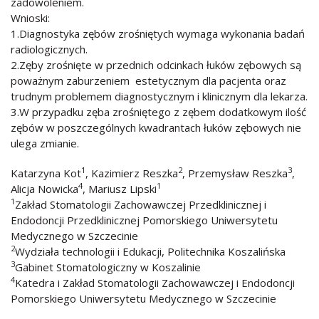
zadowoleniem.
Wnioski:
1.Diagnostyka zębów zrośniętych wymaga wykonania badań
radiologicznych.
2.Zęby zrośnięte w przednich odcinkach łuków zębowych są
poważnym zaburzeniem estetycznym dla pacjenta oraz
trudnym problemem diagnostycznym i klinicznym dla lekarza.
3.W przypadku zęba zrośniętego z zębem dodatkowym ilość
zębów w poszczególnych kwadrantach łuków zębowych nie
ulega zmianie.
1
2
3
Katarzyna Kot
, Kazimierz Reszka
, Przemysław Reszka
,
4
1
Alicja Nowicka
, Mariusz Lipski
1
Zakład Stomatologii Zachowawczej Przedklinicznej i
Endodoncji Przedklinicznej Pomorskiego Uniwersytetu
Medycznego w Szczecinie
2
Wydziała technologii i Edukacji, Politechnika Koszalińska
3
Gabinet Stomatologiczny w Koszalinie
4
Katedra i Zakład Stomatologii Zachowawczej i Endodoncji
Pomorskiego Uniwersytetu Medycznego w Szczecinie