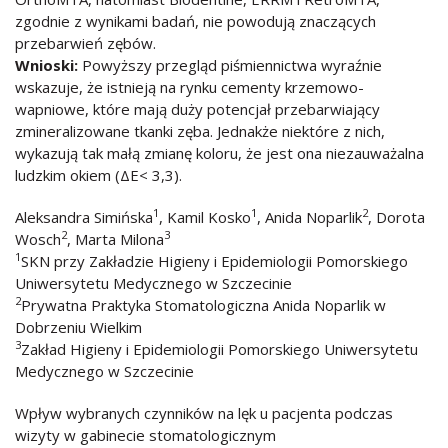
zgodnie z wynikami badań, nie powodują znaczących
przebarwień zębów.
Wnioski:
Powyższy przegląd piśmiennictwa wyraźnie
wskazuje, że istnieją na rynku cementy krzemowo-
wapniowe, które mają duży potencjał przebarwiający
zmineralizowane tkanki zęba. Jednakże niektóre z nich,
wykazują tak małą zmianę koloru, że jest ona niezauważalna
ludzkim okiem (ΔE< 3,3).
1
1
2
Aleksandra Simińska
, Kamil Kosko
, Anida Noparlik
, Dorota
2
3
Wosch
, Marta Milona
1
SKN przy Zakładzie Higieny i Epidemiologii Pomorskiego
Uniwersytetu Medycznego w Szczecinie
2
Prywatna Praktyka Stomatologiczna Anida Noparlik w
Dobrzeniu Wielkim
3
Zakład Higieny i Epidemiologii Pomorskiego Uniwersytetu
Medycznego w Szczecinie
Wpływ wybranych czynników na lęk u pacjenta podczas
wizyty w gabinecie stomatologicznym