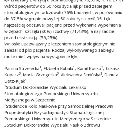
Wśród pacjentów do 50 roku życia lęk przed zabiegiem
stomatologicznym odczuwało 76% badanych, w porównaniu
do 37,5% w grupie powyżej 50 roku życia; p=0,05. Lęk
najczęściej odczuwali pacjenci przed wykonania wypełnienia
w zębach szczęki (80%) i żuchwy (71,43%), a najrzadziej
przed ekstrakcją (56,25%)
Wnioski: Lęk związany z leczeniem stomatologicznym nie
zależał od płci pacjenta. Rodzaj wykonywanego zabiegu
może mieć wpływ na wystąpienie lęku.
1
1
2
Paulina Strzelecka
, Elżbieta Kubala
, Kamil Kosko
,
Łukasz
3
3
2
Kopacz
, Marta Grzegocka
, Aleksandra Simińska
, Danuta
4
Lietz-Kijak
1
Studium Doktoranckie Wydziału Lekarsko-
Stomatologicznego Pomorskiego Uniwersytetu
Medycznego w Szczecinie
2
Studenckie Koło Naukowe przy Samodzielnej Pracowni
Propedeutyki i Fizykodiagnostyki Stomatologicznej
Pomorskiego Uniwersytetu Medycznego w Szczecinie
3Studium Doktoranckie Wydziału Nauk o Zdrowiu