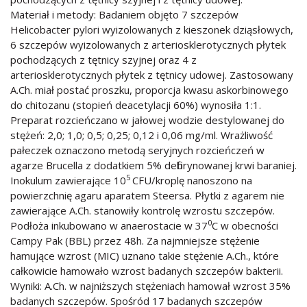
Materiał i metody: Badaniem objęto 7 szczepów
Helicobacter pylori wyizolowanych z kieszonek dziąsłowych,
6 szczepów wyizolowanych z arteriosklerotycznych płytek
pochodzących z tętnicy szyjnej oraz 4 z
arteriosklerotycznych płytek z tętnicy udowej. Zastosowany
A.Ch. miał postać proszku, proporcja kwasu askorbinowego
do chitozanu (stopień deacetylacji 60%) wynosiła 1:1.
Preparat rozcieńczano w jałowej wodzie destylowanej do
stężeń: 2,0; 1,0; 0,5; 0,25; 0,12 i 0,06 mg/ml. Wrażliwość
pałeczek oznaczono metodą seryjnych rozcieńczeń w
agarze Brucella z dodatkiem 5% defibrynowanej krwi baraniej.
5
Inokulum zawierające 10
CFU/kroplę nanoszono na
powierzchnię agaru aparatem Steersa. Płytki z agarem nie
zawierające A.Ch. stanowiły kontrolę wzrostu szczepów.
0
Podłoża inkubowano w anaerostacie w 37
C w obecności
Campy Pak (BBL) przez 48h. Za najmniejsze stężenie
hamujące wzrost (MIC) uznano takie stężenie A.Ch., które
całkowicie hamowało wzrost badanych szczepów bakterii.
Wyniki: A.Ch. w najniższych stężeniach hamował wzrost 35%
badanych szczepów. Spośród 17 badanych szczepów