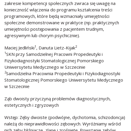
zakresie kompetencji społecznych zwraca się uwagę na
konieczność włączenia do programu kształcenia treści
programowych, które będą wzmacniały umiejętności
społeczne demonstrowane w praktyce (np. praktycznych
umiejętności postępowania z pacjentem trudnym,
agresywnym lub chorym psychicznie).
1
2
Maciej Jedliński
, Danuta Lietz-Kijak
1
SKN przy Samodzielnej Pracowni Propedeutyki i
Fizykodiagnostyki Stomatologicznej Pomorskiego
Uniwersytetu Medycznego w Szczecinie
2
Samodzielna Pracownia Propedeutyki i Fizykodiagnostyki
Stomatologicznej Pomorskiego Uniwersytetu Medycznego
w Szczecinie
Ząb dwoisty przyczyną problemów diagnostycznych,
estetycznych i zgryzowych
Wstęp: Zęby dwoiste (podwójne, dychotomia, schizodoncja)
należą do nieprawidłowości zębowych. Wyróżniamy wśród
nich zęby bliźniacze, zlane i zrośnięte. Powstanie zębów