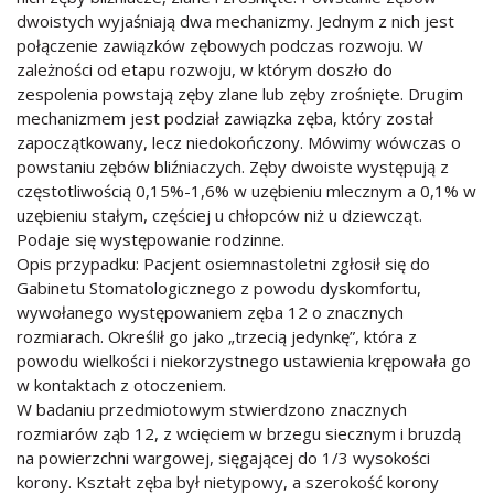
dwoistych wyjaśniają dwa mechanizmy. Jednym z nich jest
połączenie zawiązków zębowych podczas rozwoju. W
zależności od etapu rozwoju, w którym doszło do
zespolenia powstają zęby zlane lub zęby zrośnięte. Drugim
mechanizmem jest podział zawiązka zęba, który został
zapoczątkowany, lecz niedokończony. Mówimy wówczas o
powstaniu zębów bliźniaczych. Zęby dwoiste występują z
częstotliwością 0,15%-1,6% w uzębieniu mlecznym a 0,1% w
uzębieniu stałym, częściej u chłopców niż u dziewcząt.
Podaje się występowanie rodzinne.
Opis przypadku: Pacjent osiemnastoletni zgłosił się do
Gabinetu Stomatologicznego z powodu dyskomfortu,
wywołanego występowaniem zęba 12 o znacznych
rozmiarach. Określił go jako „trzecią jedynkę”, która z
powodu wielkości i niekorzystnego ustawienia krępowała go
w kontaktach z otoczeniem.
W badaniu przedmiotowym stwierdzono znacznych
rozmiarów ząb 12, z wcięciem w brzegu siecznym i bruzdą
na powierzchni wargowej, sięgającej do 1/3 wysokości
korony. Kształt zęba był nietypowy, a szerokość korony