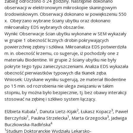
zabieg odroczono o 24 godziny. Następnie dokonano
obserwacji w elektronowym mikroskopie skaningowym
środowiskowym. Obserwacji dokonano w powiększeniu 550
x. Obejrzano wybrane ściany ubytku oraz dokonano
mikroanalizy EDS wybranych obszarów.
Wyniki: Obserwacje ścian ubytku wykonane w SEM wykazały
w grupie 1 obecność licznych drobin pokrywających
powierzchnię zębiny i szkliwa. Mikroanaliza EDS potwierdziła
m. in. obecność krzemu, co sugeruje, iż pochodziły one z
materiału Biodentine. W grupie 2 ściany ubytku nie były
pokryte tego typu zanieczyszczeniami. Analiza EDS wykazała
obecność pierwiastków typowych dla tkanek zęba.
Wniosek: Uzyskane wyniku sugerują, ze materiał Biodentine
po 15 min. od rozrobienia nie ulega związaniu w takim
stopniu, by można było bezpiecznie, tj. bez obawy interakcji
stosować na zębinę i szkliwo system łączący.
1
2
3
Elżbieta Kubala
, Danuta Lietz-Kijak
, Łukasz Kopacz
, Paweł
1
1
3
Berczyński
, Paulina Strzelecka
, Marta Grzegocka
, Jadwiga
4
Buczkowska-Radlińska
1
Studium Doktoranckie Wydziału Lekarsko-