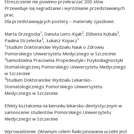
Streszczenie nie powinno przekraczać 200 słów.
Przewiduje się nagradzanie i wyróżnianie przedstawianych
prac.
Dla przedstawiających postery – materiały zjazdowe.
1
2
3
Marta Grzegocka
, Danuta Lietz-Kijak
, Elżbieta Kubala
,
3
1
Paulina Strzelecka
, Łukasz Kopacz
1
Studium Doktoranckie Wydziału Nauk o Zdrowiu
Pomorskiego Uniwersytetu Medycznego w Szczecinie
2
Samodzielna Pracownia Propedeutyki i Fizykodiagnostyki
Stomatologicznej Pomorskiego Uniwersytetu Medycznego
w Szczecinie
3
Studium Doktoranckie Wydziału Lekarsko-
Stomatologicznego Pomorskiego Uniwersytetu
Medycznego w Szczecinie
Efekty kształcenia na kierunku lekarsko-dentystycznym w
samoocenie studentów Pomorskiego Uniwersytetu
Medycznego w Szczecinie
Wprowadzenie: Głównym celem funkcjonowania uczelni jest