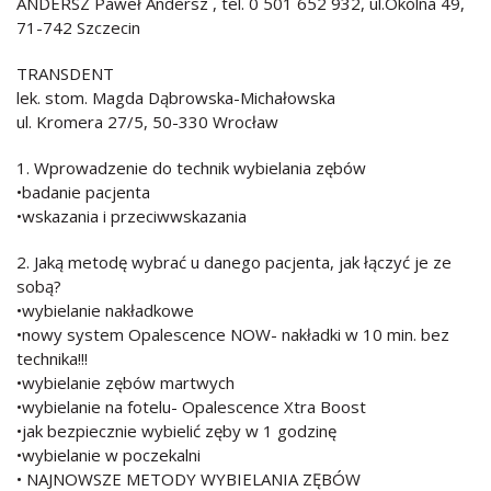
ANDERSZ Paweł Andersz , tel. 0 501 652 932, ul.Okólna 49,
71-742 Szczecin
TRANSDENT
lek. stom. Magda Dąbrowska-Michałowska
ul. Kromera 27/5, 50-330 Wrocław
1. Wprowadzenie do technik wybielania zębów
•badanie pacjenta
•wskazania i przeciwwskazania
2. Jaką metodę wybrać u danego pacjenta, jak łączyć je ze
sobą?
•wybielanie nakładkowe
•nowy system Opalescence NOW- nakładki w 10 min. bez
technika!!!
•wybielanie zębów martwych
•wybielanie na fotelu- Opalescence Xtra Boost
•jak bezpiecznie wybielić zęby w 1 godzinę
•wybielanie w poczekalni
• NAJNOWSZE METODY WYBIELANIA ZĘBÓW