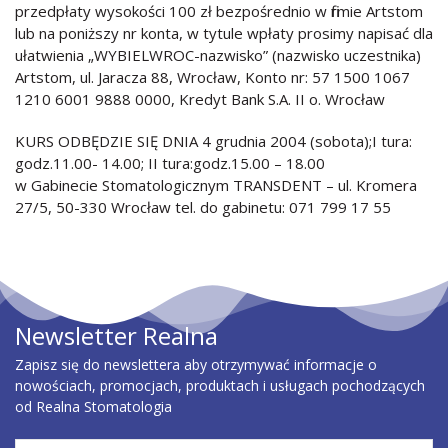
przedpłaty wysokości 100 zł bezpośrednio w firmie Artstom
lub na poniższy nr konta, w tytule wpłaty prosimy napisać dla
ułatwienia „WYBIELWROC-nazwisko” (nazwisko uczestnika)
Artstom, ul. Jaracza 88, Wrocław, Konto nr: 57 1500 1067
1210 6001 9888 0000, Kredyt Bank S.A. II o. Wrocław
KURS ODBĘDZIE SIĘ DNIA 4 grudnia 2004 (sobota);I tura:
godz.11.00- 14.00; II tura:godz.15.00 – 18.00
w Gabinecie Stomatologicznym TRANSDENT – ul. Kromera
27/5, 50-330 Wrocław tel. do gabinetu: 071 799 17 55
Newsletter Realna
Zapisz się do newslettera aby otrzymywać informacje o
nowościach, promocjach, produktach i usługach pochodzących
od Realna Stomatologia