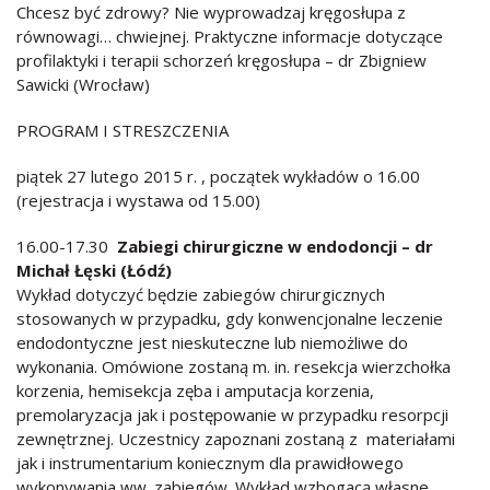
Chcesz być zdrowy? Nie wyprowadzaj kręgosłupa z
równowagi… chwiejnej. Praktyczne informacje dotyczące
profilaktyki i terapii schorzeń kręgosłupa – dr Zbigniew
Sawicki (Wrocław)
PROGRAM I STRESZCZENIA
piątek 27 lutego 2015 r. , początek wykładów o 16.00
(rejestracja i wystawa od 15.00)
16.00-17.30
Zabiegi chirurgiczne w endodoncji – dr
Michał Łęski (Łódź)
Wykład dotyczyć będzie zabiegów chirurgicznych
stosowanych w przypadku, gdy konwencjonalne leczenie
endodontyczne jest nieskuteczne lub niemożliwe do
wykonania. Omówione zostaną m. in. resekcja wierzchołka
korzenia, hemisekcja zęba i amputacja korzenia,
premolaryzacja jak i postępowanie w przypadku resorpcji
zewnętrznej. Uczestnicy zapoznani zostaną z materiałami
jak i instrumentarium koniecznym dla prawidłowego
wykonywania ww. zabiegów. Wykład wzbogacą własne