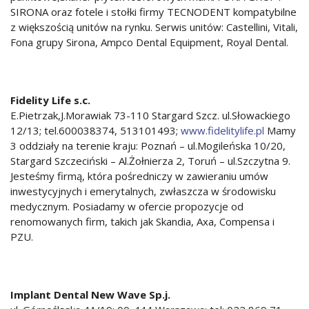
SIRONA oraz fotele i stołki firmy TECNODENT kompatybilne
z większością unitów na rynku. Serwis unitów: Castellini, Vitali,
Fona grupy Sirona, Ampco Dental Equipment, Royal Dental.
Fidelity Life s.c.
E.Pietrzak,J.Morawiak 73-110 Stargard Szcz. ul.Słowackiego
12/13; tel.600038374, 513101493;
www.fidelitylife.pl
Mamy
3 oddziały na terenie kraju: Poznań – ul.Mogileńska 10/20,
Stargard Szczeciński – Al.Żołnierza 2, Toruń – ul.Szczytna 9.
Jesteśmy firmą, która pośredniczy w zawieraniu umów
inwestycyjnych i emerytalnych, zwłaszcza w środowisku
medycznym. Posiadamy w ofercie propozycje od
renomowanych firm, takich jak Skandia, Axa, Compensa i
PZU.
Implant Dental New Wave Sp.j.