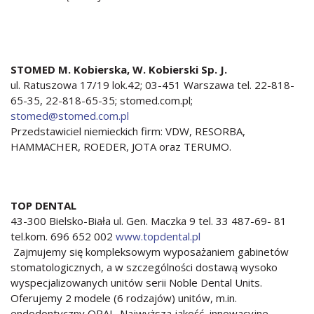
STOMED M. Kobierska, W. Kobierski Sp. J.
ul. Ratuszowa 17/19 lok.42; 03-451 Warszawa tel. 22-818-
65-35, 22-818-65-35; stomed.com.pl;
stomed@stomed.com.pl
Przedstawiciel niemieckich firm: VDW, RESORBA,
HAMMACHER, ROEDER, JOTA oraz TERUMO.
TOP DENTAL
43-300 Bielsko-Biała ul. Gen. Maczka 9 tel. 33 487-69- 81
tel.kom. 696 652 002
www.topdental.pl
Zajmujemy się kompleksowym wyposażaniem gabinetów
stomatologicznych, a w szczególności dostawą wysoko
wyspecjalizowanych unitów serii Noble Dental Units.
Oferujemy 2 modele (6 rodzajów) unitów, m.in.
endodontyczny OPAL. Najwyższa jakość, innowacyjne