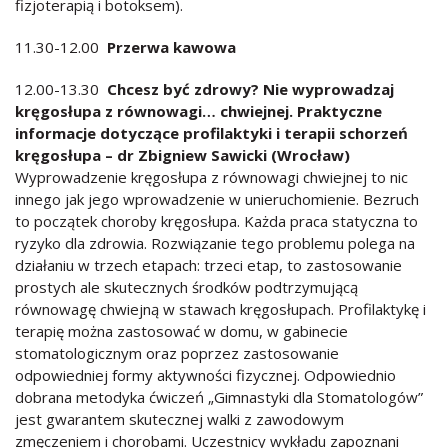
fizjoterapią i botoksem).
11.30-12.00
Przerwa kawowa
12.00-13.30
Chcesz być zdrowy? Nie wyprowadzaj
kręgosłupa z równowagi… chwiejnej. Praktyczne
informacje dotyczące profilaktyki i terapii schorzeń
kręgosłupa – dr Zbigniew Sawicki (Wrocław)
Wyprowadzenie kręgosłupa z równowagi chwiejnej to nic
innego jak jego wprowadzenie w unieruchomienie. Bezruch
to początek choroby kręgosłupa. Każda praca statyczna to
ryzyko dla zdrowia. Rozwiązanie tego problemu polega na
działaniu w trzech etapach: trzeci etap, to zastosowanie
prostych ale skutecznych środków podtrzymującą
równowagę chwiejną w stawach kręgosłupach. Profilaktykę i
terapię można zastosować w domu, w gabinecie
stomatologicznym oraz poprzez zastosowanie
odpowiedniej formy aktywności fizycznej. Odpowiednio
dobrana metodyka ćwiczeń „Gimnastyki dla Stomatologów”
jest gwarantem skutecznej walki z zawodowym
zmęczeniem i chorobami. Uczestnicy wykładu zapoznani