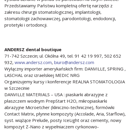
Przedstawiamy Państwu kompletną ofertę narzędzi z
zakresu chirurgii stomatologicznej, implantologii,
stomatologii zachowawczej, parodontologi, endodoncji,
protetyki i ortodoncji.
ANDERSZ dental boutique
71-742 Szczecin; ul. Okólna 49, tel. 91 42 19 997, 502 652
932,
www.andersz.com
,
biuro@andersz.com
Wyłączny importer amerykańskich firm: DANVILLE, SPRING ,
LASCHAL oraz izraelskiej MEDIC NRG
Organizujemy kursy i konferencje REALNA STOMATOLOGIA
w Szczecinie
DANVILLE MATERIALS – USA : piaskarki abrazyjne z
płaszczem wodnym PrepStart H2O, mikropiaskarki
abrazyjne Microetcher (kliniczno-techniczne), formówki
Contact Matrix, płynne kompozyty (Accolade, Aria, Starflow),
syst. wiążące Prelude, posty IceLight oraz cementy, nowy
kompozyt Z-Nano z wypełniaczem cyrkonowo-