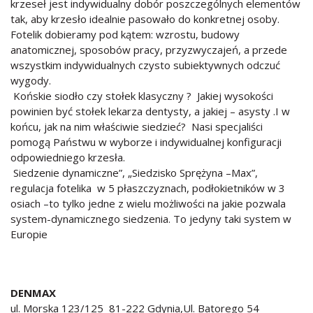
krzeseł jest indywidualny dobór poszczególnych elementów
tak, aby krzesło idealnie pasowało do konkretnej osoby.
Fotelik dobieramy pod kątem: wzrostu, budowy
anatomicznej, sposobów pracy, przyzwyczajeń, a przede
wszystkim indywidualnych czysto subiektywnych odczuć
wygody.
Końskie siodło czy stołek klasyczny ? Jakiej wysokości
powinien być stołek lekarza dentysty, a jakiej – asysty .I w
końcu, jak na nim właściwie siedzieć? Nasi specjaliści
pomogą Państwu w wyborze i indywidualnej konfiguracji
odpowiedniego krzesła.
Siedzenie dynamiczne”, „Siedzisko Sprężyna –Max”,
regulacja fotelika w 5 płaszczyznach, podłokietników w 3
osiach –to tylko jedne z wielu możliwości na jakie pozwala
system-dynamicznego siedzenia. To jedyny taki system w
Europie
DENMAX
ul. Morska 123/125 81-222 Gdynia,Ul. Batorego 54