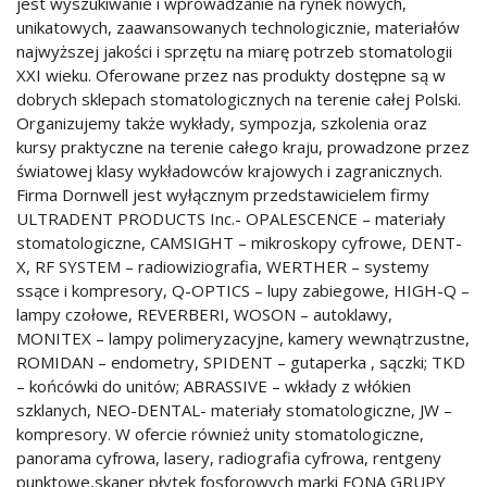
jest wyszukiwanie i wprowadzanie na rynek nowych,
unikatowych, zaawansowanych technologicznie, materiałów
najwyższej jakości i sprzętu na miarę potrzeb stomatologii
XXI wieku. Oferowane przez nas produkty dostępne są w
dobrych sklepach stomatologicznych na terenie całej Polski.
Organizujemy także wykłady, sympozja, szkolenia oraz
kursy praktyczne na terenie całego kraju, prowadzone przez
światowej klasy wykładowców krajowych i zagranicznych.
Firma Dornwell jest wyłącznym przedstawicielem firmy
ULTRADENT PRODUCTS Inc.- OPALESCENCE – materiały
stomatologiczne, CAMSIGHT – mikroskopy cyfrowe, DENT-
X, RF SYSTEM – radiowiziografia, WERTHER – systemy
ssące i kompresory, Q-OPTICS – lupy zabiegowe, HIGH-Q –
lampy czołowe, REVERBERI, WOSON – autoklawy,
MONITEX – lampy polimeryzacyjne, kamery wewnątrzustne,
ROMIDAN – endometry, SPIDENT – gutaperka , sączki; TKD
– końcówki do unitów; ABRASSIVE – wkłady z włókien
szklanych, NEO-DENTAL- materiały stomatologiczne, JW –
kompresory. W ofercie również unity stomatologiczne,
panorama cyfrowa, lasery, radiografia cyfrowa, rentgeny
punktowe,skaner płytek fosforowych marki FONA GRUPY