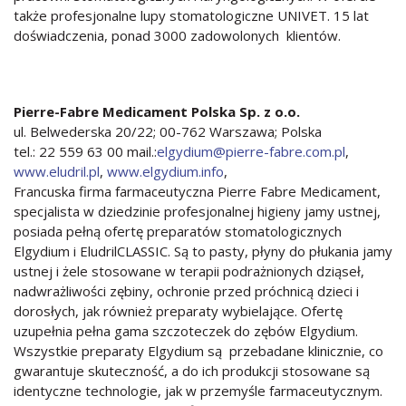
także profesjonalne lupy stomatologiczne UNIVET. 15 lat
doświadczenia, ponad 3000 zadowolonych klientów.
Pierre-Fabre Medicament Polska Sp. z o.o.
ul. Belwederska 20/22; 00-762 Warszawa; Polska
tel.: 22 559 63 00 mail.:
elgydium@pierre-fabre.com.pl
,
www.eludril.pl
,
www.elgydium.info
,
Francuska firma farmaceutyczna Pierre Fabre Medicament,
specjalista w dziedzinie profesjonalnej higieny jamy ustnej,
posiada pełną ofertę preparatów stomatologicznych
Elgydium i EludrilCLASSIC. Są to pasty, płyny do płukania jamy
ustnej i żele stosowane w terapii podrażnionych dziąseł,
nadwrażliwości zębiny, ochronie przed próchnicą dzieci i
dorosłych, jak również preparaty wybielające. Ofertę
uzupełnia pełna gama szczoteczek do zębów Elgydium.
Wszystkie preparaty Elgydium są przebadane klinicznie, co
gwarantuje skuteczność, a do ich produkcji stosowane są
identyczne technologie, jak w przemyśle farmaceutycznym.