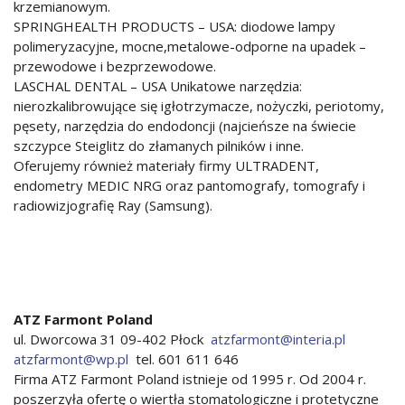
krzemianowym.
SPRINGHEALTH PRODUCTS – USA: diodowe lampy
polimeryzacyjne, mocne,metalowe-odporne na upadek –
przewodowe i bezprzewodowe.
LASCHAL DENTAL – USA Unikatowe narzędzia:
nierozkalibrowujące się igłotrzymacze, nożyczki, periotomy,
pęsety, narzędzia do endodoncji (najcieńsze na świecie
szczypce Steiglitz do złamanych pilników i inne.
Oferujemy również materiały firmy ULTRADENT,
endometry MEDIC NRG oraz pantomografy, tomografy i
radiowizjografię Ray (Samsung).
ATZ Farmont Poland
ul. Dworcowa 31 09-402 Płock
atzfarmont@interia.pl
atzfarmont@wp.pl
tel. 601 611 646
Firma ATZ Farmont Poland istnieje od 1995 r. Od 2004 r.
poszerzyła ofertę o wiertła stomatologiczne i protetyczne