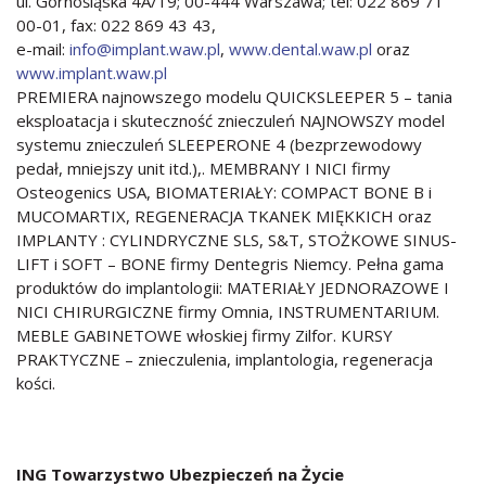
ul. Górnośląska 4A/19; 00-444 Warszawa; tel: 022 869 71
00-01, fax: 022 869 43 43,
e-mail:
info@implant.waw.pl
,
www.dental.waw.pl
oraz
www.implant.waw.pl
PREMIERA najnowszego modelu QUICKSLEEPER 5 – tania
eksploatacja i skuteczność znieczuleń NAJNOWSZY model
systemu znieczuleń SLEEPERONE 4 (bezprzewodowy
pedał, mniejszy unit itd.),. MEMBRANY I NICI firmy
Osteogenics USA, BIOMATERIAŁY: COMPACT BONE B i
MUCOMARTIX, REGENERACJA TKANEK MIĘKKICH oraz
IMPLANTY : CYLINDRYCZNE SLS, S&T, STOŻKOWE SINUS-
LIFT i SOFT – BONE firmy Dentegris Niemcy. Pełna gama
produktów do implantologii: MATERIAŁY JEDNORAZOWE I
NICI CHIRURGICZNE firmy Omnia, INSTRUMENTARIUM.
MEBLE GABINETOWE włoskiej firmy Zilfor. KURSY
PRAKTYCZNE – znieczulenia, implantologia, regeneracja
kości.
ING Towarzystwo Ubezpieczeń na Życie