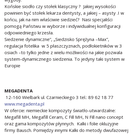
Końskie siodło czy stołek klasyczny ? Jakiej wysokości
powinien być stołek lekarza dentysty, a jakiej – asysty .I w
końcu, jak na nim właściwie siedzieć? Nasi specjaliści
pomogą Państwu w wyborze i indywidualnej konfiguracji
odpowiedniego krzesła.
Siedzenie dynamiczne”, „Siedzisko Sprężyna –Max”,
regulacja fotelika w 5 płaszczyznach, podłokietników w 3
osiach –to tylko jedne z wielu możliwości na jakie pozwala
system-dynamicznego siedzenia. To jedyny taki system w
Europie
MEGADENTA
12-160 Wielbark ul. Czarnieckiego 3 tel.: 89 62 18 77
www.megadenta.pl
W ofercie: niemieckie kompozyty światło-utwardzalne:
Megafill MH, Megafill Ceram, C Fill MH, N Fill nano concept
oraz gama kompozytów płynnych. Kalki i folie okluzyjne
firmy Bausch. Pomiędzy innymi Kalki do metody dwufazowej