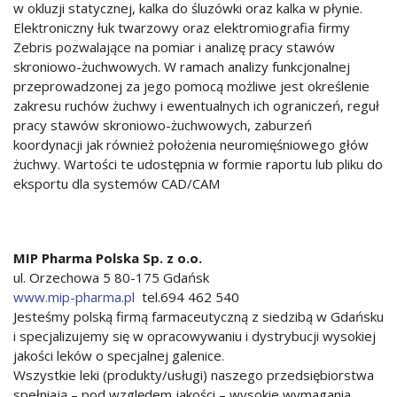
w okluzji statycznej, kalka do śluzówki oraz kalka w płynie.
Elektroniczny łuk twarzowy oraz elektromiografia firmy
Zebris pozwalające na pomiar i analizę pracy stawów
skroniowo-żuchwowych. W ramach analizy funkcjonalnej
przeprowadzonej za jego pomocą możliwe jest określenie
zakresu ruchów żuchwy i ewentualnych ich ograniczeń, reguł
pracy stawów skroniowo-żuchwowych, zaburzeń
koordynacji jak również położenia neuromięśniowego głów
żuchwy. Wartości te udostępnia w formie raportu lub pliku do
eksportu dla systemów CAD/CAM
MIP Pharma Polska Sp. z o.o.
ul. Orzechowa 5 80-175 Gdańsk
www.mip-pharma.pl
tel.694 462 540
Jesteśmy polską firmą farmaceutyczną z siedzibą w Gdańsku
i specjalizujemy się w opracowywaniu i dystrybucji wysokiej
jakości leków o specjalnej galenice.
Wszystkie leki (produkty/usługi) naszego przedsiębiorstwa
spełniają – pod względem jakości – wysokie wymagania