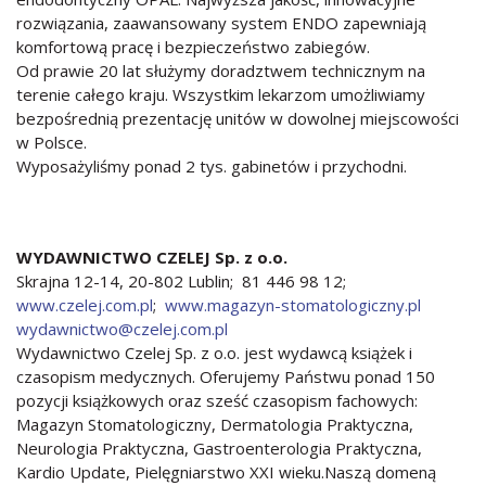
rozwiązania, zaawansowany system ENDO zapewniają
komfortową pracę i bezpieczeństwo zabiegów.
Od prawie 20 lat służymy doradztwem technicznym na
terenie całego kraju. Wszystkim lekarzom umożliwiamy
bezpośrednią prezentację unitów w dowolnej miejscowości
w Polsce.
Wyposażyliśmy ponad 2 tys. gabinetów i przychodni.
WYDAWNICTWO CZELEJ Sp. z o.o.
Skrajna 12-14, 20-802 Lublin; 81 446 98 12;
www.czelej.com.pl
;
www.magazyn-stomatologiczny.pl
wydawnictwo@czelej.com.pl
Wydawnictwo Czelej Sp. z o.o. jest wydawcą książek i
czasopism medycznych. Oferujemy Państwu ponad 150
pozycji książkowych oraz sześć czasopism fachowych:
Magazyn Stomatologiczny, Dermatologia Praktyczna,
Neurologia Praktyczna, Gastroenterologia Praktyczna,
Kardio Update, Pielęgniarstwo XXI wieku.Naszą domeną