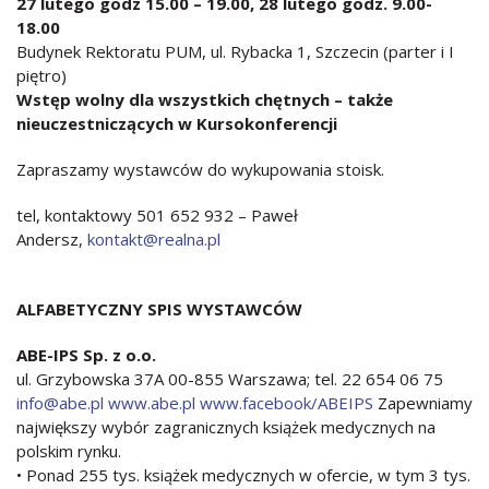
27 lutego godz 15.00 – 19.00, 28 lutego godz. 9.00-
18.00
Budynek Rektoratu PUM, ul. Rybacka 1, Szczecin (parter i I
piętro)
Wstęp wolny dla wszystkich chętnych – także
nieuczestniczących w Kursokonferencji
Zapraszamy wystawców do wykupowania stoisk.
tel, kontaktowy 501 652 932 – Paweł
Andersz,
kontakt@realna.pl
ALFABETYCZNY SPIS WYSTAWCÓW
ABE-IPS Sp. z o.o.
ul. Grzybowska 37A 00-855 Warszawa; tel. 22 654 06 75
info@abe.pl
www.abe.pl
www.facebook/ABEIPS
Zapewniamy
największy wybór zagranicznych książek medycznych na
polskim rynku.
• Ponad 255 tys. książek medycznych w ofercie, w tym 3 tys.