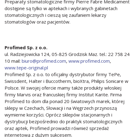
Preparaty stomatologiczne firmy Pierre Fabre Medicament
dostępne są tylko w aptekach i wybranych gabinetach
stomatologicznych i cieszą się zaufaniem lekarzy
stomatologów oraz pacjentów.
Profimed Sp. z o.o.
ul. Radziejowicka 124, 05-825 Grodzisk Maz. tel.: 22 758 24
10 mail:
biuro@profimed.com
,
www.profimed.com
,
www.tepe-original.pl
Profimed Sp. z o.o. to oficjalny dystrybutor firmy TePe,
Swissdent, Halter i Buccotherm, bioXtra, Philips Sonicare w
Polsce. W swojej ofercie mamy także produkty włoskiej
firmy Marvis oraz francuskiej firmy Institut Karite. Firma
Profimed to dom dla ponad 20 światowych marek, której
sklepy w Czechach, Słowacji i na Węgrzech przynoszą
wymierne korzyści. Oprócz sklepów stacjonarnych i
dystrybucji bezpośrednio do praktyk stomatologicznych
oraz aptek, Profimed prowadzi również sprzedaż
internetową z dużym sukcesem.