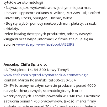
tytułów ze stomatologii.
• Najważniejsze wydawnictwa w jednym miejscu m.in.
Elsevier, Lippincott Williams & Wilkins, McGraw-Hill, Oxford
University Press, Springer, Thieme, Wiley.
• Bogaty wybór pomocy naukowych m.in. plakaty, czaszki,
szkielety.
Pełen katalog dostępnych produktów, adresy naszych
księgarni oraz więcej informacji o firmie znajduje się na
stronie
www.abe.pl
www.facebook/ABEIPS
Aesculap Chifa Sp. z o.o.
ul. Tysiąclecia 14, 64-300 Nowy Tomyśl
www.chifa.com.pl/produkty/narzedzia/stomatologia
Kontakt: Marcin Poznański, tel:606-330-504
CHIFA to znany na całym świecie producent ponad 4000
narzędzi chirurgicznych, stomatologicznych oraz
weterynaryjnych. Fabryka powstała w 1946 roku i aktualnie
zatrudnia ponad 1700 pracowników. Jakość i marka firmy
zyskała uznanie w ponad 50 państwach na całym świecie.