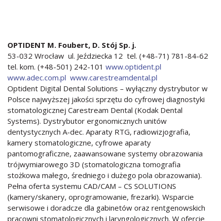
OPTIDENT M. Foubert, D. Stój Sp. j.
53-032 Wrocław ul. Jeździecka 12 tel. (+48-71) 781-84-62
tel. kom. (+48-501) 242-101
www.optident.pl
www.adec.com.pl
www.carestreamdental.pl
Optident Digital Dental Solutions – wyłączny dystrybutor w
Polsce najwyższej jakości sprzętu do cyfrowej diagnostyki
stomatologicznej Carestream Dental (Kodak Dental
Systems). Dystrybutor ergonomicznych unitów
dentystycznych A-dec. Aparaty RTG, radiowizjografia,
kamery stomatologiczne, cyfrowe aparaty
pantomograficzne, zaawansowane systemy obrazowania
trójwymiarowego 3D (stomatologiczna tomografia
stożkowa małego, średniego i dużego pola obrazowania).
Pełna oferta systemu CAD/CAM – CS SOLUTIONS
(kamery/skanery, oprogramowanie, frezarki). Wsparcie
serwisowe i doradcze dla gabinetów oraz rentgenowskich
pracowni stomatologicznych i laryngologicznych. W ofercie