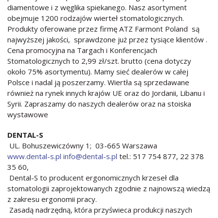
diamentowe i z węglika spiekanego. Nasz asortyment
obejmuje 1200 rodzajów wierteł stomatologicznych.
Produkty oferowane przez firmę ATZ Farmont Poland są
najwyższej jakości, sprawdzone już przez tysiące klientów .
Cena promocyjna na Targach i Konferencjach
Stomatologicznych to 2,99 zł/szt. brutto (cena dotyczy
około 75% asortymentu). Mamy sieć dealerów w całej
Polsce i nadal ją poszerzamy. Wiertła są sprzedawane
również na rynek innych krajów UE oraz do Jordanii, Libanu i
Syrii. Zapraszamy do naszych dealerów oraz na stoiska
wystawowe
DENTAL-S
UL. Bohuszewiczówny 1; 03-665 Warszawa
www.dental-s.pl
info@dental-s.pl
tel.: 517 754 877, 22 378
35 60,
Dental-S to producent ergonomicznych krzeseł dla
stomatologii zaprojektowanych zgodnie z najnowszą wiedzą
z zakresu ergonomii pracy.
Zasadą nadrzędną, która przyświeca produkcji naszych