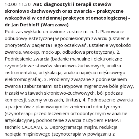
10.00-11.30
ABC diagnostyki i terapii stawów
skroniowo-żuchwowych oraz zwarcia – praktyczne
wskazówki w codziennej praktyce stomatologicznej –
dr Jan Dethloff (Warszawa)
Podczas wykładu omówione zostnie m. in. 1. Planowanie
odbudowy estetycznej w podniesionym zwarciu (ustalenie
priorytetów pacjenta i jego oczekiwań, ustalenie wysokości
zwarcia, wax-up, mock-up, odbudowa protetyczna), 2.
Podniesienie zwarcia (badanie manualne i elektroniczne
czynnościowe stawów skroniowo-żuchwowych, analiza
instrumentalna, artykulacja, analiza napięcia mięśniowego –
elektromiografia), 3. Problemy związane z podniesieniem
zwarcia i zaburzeniami ssż (atypowe migrenowe bóle głowy,
trzaski w stawach skroniowo-żuchwowych, ból podczas
kompresji, szumy w uszach, tinitus), 4. Podnoszenie zwarcia
u pacjentów z planowanym leczeniem ortodontycznym
(szynoterapii przed leczeniem ortodontycznym w analizie
artykulacyjnej, podnoszenie zwarcia z użyciem PMMA i
techniki CADCAM), 5. Deprogramacja mięśni, redukcja
napięcia mięśniowego (szynoterapia w powiązaniu z