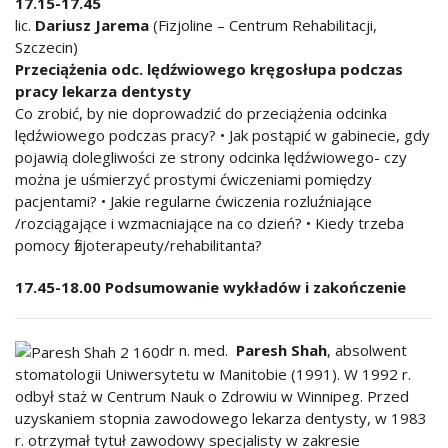
17.15-17.45
lic.
Dariusz Jarema
(Fizjoline – Centrum Rehabilitacji,
Szczecin)
Przeciążenia odc. lędźwiowego kręgosłupa podczas
pracy lekarza dentysty
Co zrobić, by nie doprowadzić do przeciążenia odcinka
lędźwiowego podczas pracy? • Jak postąpić w gabinecie, gdy
pojawią dolegliwości ze strony odcinka lędźwiowego- czy
można je uśmierzyć prostymi ćwiczeniami pomiędzy
pacjentami? • Jakie regularne ćwiczenia rozluźniające
/rozciągające i wzmacniające na co dzień? • Kiedy trzeba
pomocy fizjoterapeuty/rehabilitanta?
17.45-18.00 Podsumowanie wykładów i zakończenie
dr n. med.
Paresh Shah
, absolwent
stomatologii Uniwersytetu w Manitobie (1991). W 1992 r.
odbył staż w Centrum Nauk o Zdrowiu w Winnipeg. Przed
uzyskaniem stopnia zawodowego lekarza dentysty, w 1983
r. otrzymał tytuł zawodowy specjalisty w zakresie