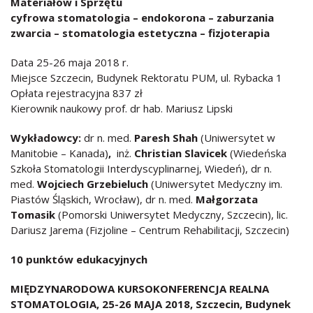
Materiałów i Sprzętu
cyfrowa stomatologia – endokorona – zaburzania
zwarcia – stomatologia estetyczna – fizjoterapia
Data 25-26 maja 2018 r.
Miejsce Szczecin, Budynek Rektoratu PUM, ul. Rybacka 1
Opłata rejestracyjna 837 zł
Kierownik naukowy prof. dr hab. Mariusz Lipski
Wykładowcy:
dr n. med.
Paresh Shah
(Uniwersytet w
Manitobie – Kanada)
,
inż.
Christian Slavicek
(Wiedeńska
Szkoła Stomatologii Interdyscyplinarnej, Wiedeń), dr n.
med.
Wojciech Grzebieluch
(Uniwersytet Medyczny im.
Piastów Śląskich, Wrocław), dr n. med.
Małgorzata
Tomasik
(Pomorski Uniwersytet Medyczny, Szczecin), lic.
Dariusz Jarema (Fizjoline – Centrum Rehabilitacji, Szczecin)
10 punktów edukacyjnych
MIĘDZYNARODOWA KURSOKONFERENCJA REALNA
STOMATOLOGIA, 25-26 MAJA 2018, Szczecin, Budynek