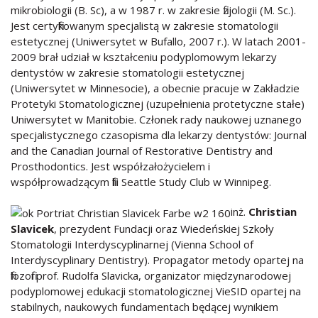
mikrobiologii (B. Sc), a w 1987 r. w zakresie fizjologii (M. Sc.).
Jest certyfikowanym specjalistą w zakresie stomatologii
estetycznej (Uniwersytet w Bufallo, 2007 r.). W latach 2001-
2009 brał udział w kształceniu podyplomowym lekarzy
dentystów w zakresie stomatologii estetycznej
(Uniwersytet w Minnesocie), a obecnie pracuje w Zakładzie
Protetyki Stomatologicznej (uzupełnienia protetyczne stałe)
Uniwersytet w Manitobie. Członek rady naukowej uznanego
specjalistycznego czasopisma dla lekarzy dentystów: Journal
and the Canadian Journal of Restorative Dentistry and
Prosthodontics. Jest współzałożycielem i
współprowadzącym filii Seattle Study Club w Winnipeg.
inż.
Christian
Slavicek
, prezydent Fundacji oraz Wiedeńskiej Szkoły
Stomatologii Interdyscyplinarnej (Vienna School of
Interdyscyplinary Dentistry). Propagator metody opartej na
filozofii prof. Rudolfa Slavicka, organizator międzynarodowej
podyplomowej edukacji stomatologicznej VieSID opartej na
stabilnych, naukowych fundamentach będącej wynikiem