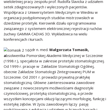
wieloletniej pracy zespołu prof. Rudolfa Slavicka z udziałem
setek zdiagnozowanych i wyleczonych pacjentów.
Współpraca z Uniwersytetem Medycznym w Wiedniu w
organizacji podyplomowych studiów mistrzowskich w
dziedzinie protetyki. Kierownik działu oprogramowania
związanego z systemem elektronicznej rejestracji ruchów
żuchwy GAMMA CADIAS 3D. Wykładowca na wielu
konferencjach i kursach.
dr n. med.
Małgorzata Tomasik,
a
bsolwentka Pomorskiej Akademii Medycznej w Szczecinie
(1998 r.), specjalista w zakresie protetyki stomatologicznej.
Od 1999 r. pracuje w Zakładzie Stomatologii Ogólnej,
obecnie Zakładzie Stomatologii Zintegrowanej PUM w
Szczecinie. Od 2001 r. prowadzi prywatną praktykę
stomatologiczną. Główne zainteresowania zawodowe
związane z nowoczesnymi możliwościami diagnostyki
czynnościowej, protetyką stomatologiczną, a przede
wszystkim koncepcjami okluzji łączącymi morfologię, funkcję i
estetykę zębów. W życiu zawodowym łączy pasję
podróżowania z edukacją i udziałem w licznych kursach i