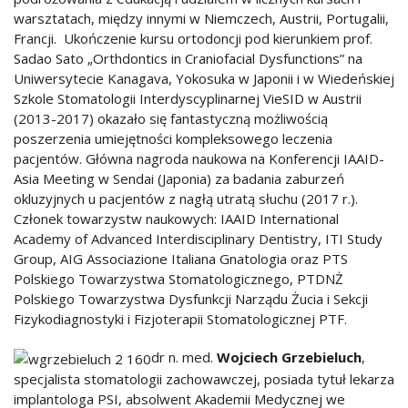
warsztatach, między innymi w Niemczech, Austrii, Portugalii,
Francji. Ukończenie kursu ortodoncji pod kierunkiem prof.
Sadao Sato „Orthdontics in Craniofacial Dysfunctions” na
Uniwersytecie Kanagava, Yokosuka w Japonii i w Wiedeńskiej
Szkole Stomatologii Interdyscyplinarnej VieSID w Austrii
(2013-2017) okazało się fantastyczną możliwością
poszerzenia umiejętności kompleksowego leczenia
pacjentów. Główna nagroda naukowa na Konferencji IAAID-
Asia Meeting w Sendai (Japonia) za badania zaburzeń
okluzyjnych u pacjentów z nagłą utratą słuchu (2017 r.).
Członek towarzystw naukowych: IAAID International
Academy of Advanced Interdisciplinary Dentistry, ITI Study
Group, AIG Associazione Italiana Gnatologia oraz PTS
Polskiego Towarzystwa Stomatologicznego, PTDNŻ
Polskiego Towarzystwa Dysfunkcji Narządu Żucia i Sekcji
Fizykodiagnostyki i Fizjoterapii Stomatologicznej PTF.
dr n. med.
Wojciech Grzebieluch
,
specjalista stomatologii zachowawczej, posiada tytuł lekarza
implantologa PSI, absolwent Akademii Medycznej we