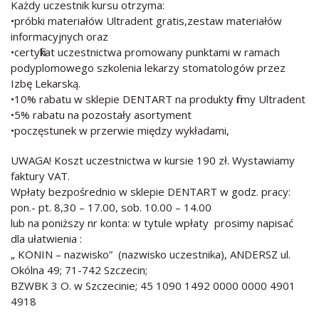
Każdy uczestnik kursu otrzyma:
•próbki materiałów Ultradent gratis,zestaw materiałów
informacyjnych oraz
•certyfikat uczestnictwa promowany punktami w ramach
podyplomowego szkolenia lekarzy stomatologów przez
Izbę Lekarską.
•10% rabatu w sklepie DENTART na produkty firmy Ultradent
•5% rabatu na pozostały asortyment
•poczęstunek w przerwie między wykładami,
UWAGA! Koszt uczestnictwa w kursie 190 zł. Wystawiamy
faktury VAT.
Wpłaty bezpośrednio w sklepie DENTART w godz. pracy:
pon.- pt. 8,30 – 17.00, sob. 10.00 – 14.00
lub na poniższy nr konta: w tytule wpłaty prosimy napisać
dla ułatwienia :
„ KONIN – nazwisko” (nazwisko uczestnika), ANDERSZ ul.
Okólna 49; 71-742 Szczecin;
BZWBK 3 O. w Szczecinie; 45 1090 1492 0000 0000 4901
4918