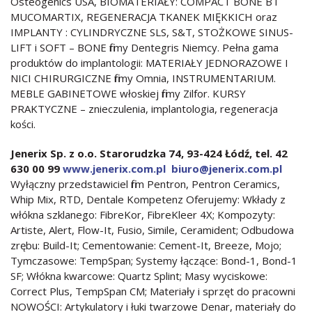
Osteogenics USA, BIOMATERIAŁY: COMPACT BONE B i
MUCOMARTIX, REGENERACJA TKANEK MIĘKKICH oraz
IMPLANTY : CYLINDRYCZNE SLS, S&T, STOŻKOWE SINUS-
LIFT i SOFT – BONE firmy Dentegris Niemcy. Pełna gama
produktów do implantologii: MATERIAŁY JEDNORAZOWE I
NICI CHIRURGICZNE firmy Omnia, INSTRUMENTARIUM.
MEBLE GABINETOWE włoskiej firmy Zilfor. KURSY
PRAKTYCZNE – znieczulenia, implantologia, regeneracja
kości.
Jenerix Sp. z o.o. Starorudzka 74, 93-424 Łódź, tel. 42
630 00 99
www.jenerix.com.pl
biuro@jenerix.com.pl
Wyłączny przedstawiciel firm Pentron, Pentron Ceramics,
Whip Mix, RTD, Dentale Kompetenz Oferujemy: Wkłady z
włókna szklanego: FibreKor, FibreKleer 4X; Kompozyty:
Artiste, Alert, Flow-It, Fusio, Simile, Ceramident; Odbudowa
zrębu: Build-It; Cementowanie: Cement-It, Breeze, Mojo;
Tymczasowe: TempSpan; Systemy łączące: Bond-1, Bond-1
SF; Włókna kwarcowe: Quartz Splint; Masy wyciskowe:
Correct Plus, TempSpan CM; Materiały i sprzęt do pracowni
NOWOŚCI: Artykulatory i łuki twarzowe Denar, materiały do