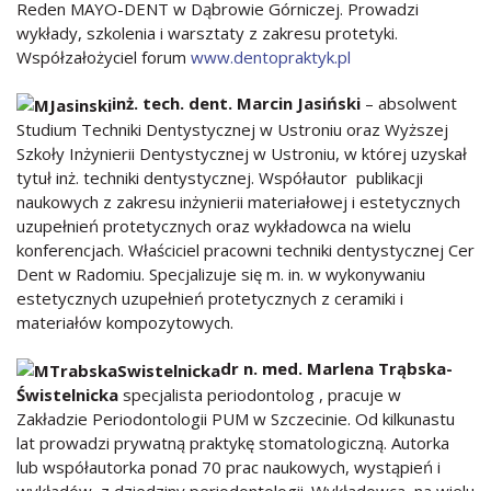
Reden MAYO-DENT w Dąbrowie Górniczej. Prowadzi
wykłady, szkolenia i warsztaty z zakresu protetyki.
Współzałożyciel forum
www.dentopraktyk.pl
inż. tech. dent. Marcin Jasiński
– absolwent
Studium Techniki Dentystycznej w Ustroniu oraz Wyższej
Szkoły Inżynierii Dentystycznej w Ustroniu, w której uzyskał
tytuł inż. techniki dentystycznej. Współautor publikacji
naukowych z zakresu inżynierii materiałowej i estetycznych
uzupełnień protetycznych oraz wykładowca na wielu
konferencjach. Właściciel pracowni techniki dentystycznej Cer
Dent w Radomiu. Specjalizuje się m. in. w wykonywaniu
estetycznych uzupełnień protetycznych z ceramiki i
materiałów kompozytowych.
dr n. med. Marlena Trąbska-
Świstelnicka
specjalista periodontolog , pracuje w
Zakładzie Periodontologii PUM w Szczecinie. Od kilkunastu
lat prowadzi prywatną praktykę stomatologiczną. Autorka
lub współautorka ponad 70 prac naukowych, wystąpień i
wykładów z dziedziny periodontologii. Wykładowca na wielu