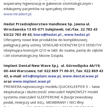
wspieramy higienizację w gabinecie stomtologicznym i
edukujemy pacjentów na specjalnej stronie
www.miradent.pl
.
Hedat Przedsiębiorstwo Handlowe Sp. Jawna ul.
Wrocławska 13 05-071 Sulejówek; tel./fax. 22 783 43
63/22 783 49 43;
biuro@hedat.pl
,
www.hedat.pl
Oferujemy nowe linie produktów do kompleksowej
pielęgnacji jamy ustnej: SENSILAB KOENZYM Q10 SENSITIV
obejmująca koenzym Q10 w tabl. do ssania, pastę do zębów
i żel stomatologiczny Mocne Dziąsła.
Implant Dental New Wave Sp.j. ul. Górnośląska 4A/19;
00-444 Warszawa; tel: 022 869 71 00-01, fax: 022 869 43
43, e-mail:
info@implant.waw.pl
,
www.dental.waw.pl
oraz
www.implant.waw.pl
PREMIERA najnowszego modelu QUICKSLEEPER 5 – tania
eksploatacja i skuteczność znieczuleń NAJNOWSZY model
systemu znieczuleń SLEEPERONE 4 (bezprzewodowy
pedał, mniejszy unit itd.),. MEMBRANY I NICI firmy