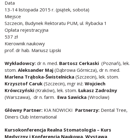
Data
13-14 listopada 2015 r. (piątek, sobota)
Miejsce
Szczecin, Budynek Rektoratu PUM, ul. Rybacka 1
Opłata rejestracyjna
537 zł
Kierownik naukowy
prof. dr hab. Mariusz Lipski
Wykładowcy:
dr n. med.
Bartosz Cerkaski
(Poznań), lek.
stom.
Aleksander Maj
(Dąbrowa Górnicza), dr n. med.
Marlena Trąbska-Świstelnicka
(Szczecin), lek. stom.
Krzysztof Caruk
(Szczecin), mgr inż.
Wojciech
Krówczyński
(Kraków), lek. stom.
Łukasz Zadrożny
(Warszawa), dr n. farm.
Ewa Sawicka
(Wrocław)
Główny Partner:
KIA NOWICKI
Partnerzy:
Dental Tree,
Diners Club International
Kursokonferencja Realna Stomatologia – Kurs
Medyczny i Konferencja Naukowa, Wystawa