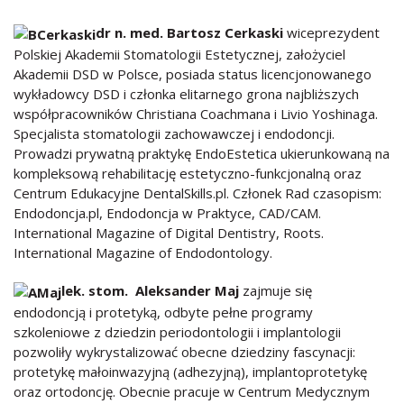
dr n. med. Bartosz Cerkaski
wiceprezydent
Polskiej Akademii Stomatologii Estetycznej, założyciel
Akademii DSD w Polsce, posiada status licencjonowanego
wykładowcy DSD i członka elitarnego grona najbliższych
współpracowników Christiana Coachmana i Livio Yoshinaga.
Specjalista stomatologii zachowawczej i endodoncji.
Prowadzi prywatną praktykę EndoEstetica ukierunkowaną na
kompleksową rehabilitację estetyczno-funkcjonalną oraz
Centrum Edukacyjne DentalSkills.pl. Członek Rad czasopism:
Endodoncja.pl, Endodoncja w Praktyce, CAD/CAM.
International Magazine of Digital Dentistry, Roots.
International Magazine of Endodontology.
lek. stom. Aleksander Maj
zajmuje się
endodoncją i protetyką, odbyte pełne programy
szkoleniowe z dziedzin periodontologii i implantologii
pozwoliły wykrystalizować obecne dziedziny fascynacji:
protetykę małoinwazyjną (adhezyjną), implantoprotetykę
oraz ortodoncję. Obecnie pracuje w Centrum Medycznym