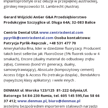
implantoprotetyki oraz okluzjii w przepięknej austriackiej,
górskiej miejscowości St. Lambrecht (Austria).
Gerard Wójcicki AnGer G&A Przedsiębiorstwo
Produkcyjne Szczyglice ul. Dluga 64A; 32-083 Balice
Centrix Dental USA
www.centrixdental.com
ppyrlik@centrixdental.com
Osoba kontaktowa:
Patrycja Pyrlik-Repczuk , +48 531 477 70
Amerykańska firma, lider w dziedzinie fluoryzacji. Producent
takich best sellerów jak: FluoroDose (5% fluorek sodu w 4
smakach), Encore (dualny materiał do odbudowy zrębu
zęba), Connexio (bond VII generacji, dualny,
samowytrawiający), AbsoLute (kompozytowy cement)
Access Edge & Access Flo (retrakcja dziąsła) , BendaMicro
(najwyższej klasy aplikatory) i wiele innych .
DENMAX ul. Morska 123/125 81-222 Gdynia,Ul.
Batorego 54 84-230 Rumia, tel. 605 145 595,fax 58 66
37 412;
www.denmax.pl
,
biuro@denmax.pl
Jesteśmy bezpośrednim importerem stalowych narzędzi