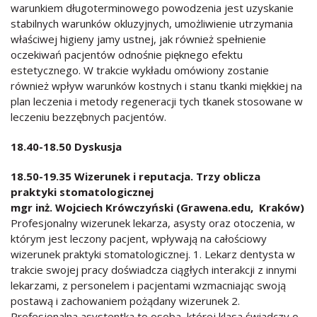
warunkiem długoterminowego powodzenia jest uzyskanie
stabilnych warunków okluzyjnych, umożliwienie utrzymania
właściwej higieny jamy ustnej, jak również spełnienie
oczekiwań pacjentów odnośnie pięknego efektu
estetycznego. W trakcie wykładu omówiony zostanie
również wpływ warunków kostnych i stanu tkanki miękkiej na
plan leczenia i metody regeneracji tych tkanek stosowane w
leczeniu bezzębnych pacjentów.
18.40-18.50
Dyskusja
18.50-19.35
Wizerunek i reputacja. Trzy oblicza
praktyki stomatologicznej
mgr inż. Wojciech Krówczyński (Grawena.edu, Kraków)
Profesjonalny wizerunek lekarza, asysty oraz otoczenia, w
którym jest leczony pacjent, wpływają na całościowy
wizerunek praktyki stomatologicznej. 1. Lekarz dentysta w
trakcie swojej pracy doświadcza ciągłych interakcji z innymi
lekarzami, z personelem i pacjentami wzmacniając swoją
postawą i zachowaniem pożądany wizerunek 2.
Profesjonalna asystentka to osoba, której klasa świadczy o