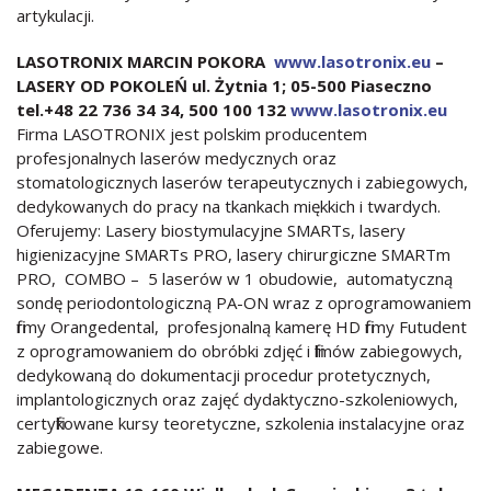
artykulacji.
LASOTRONIX MARCIN POKORA
www.lasotronix.eu
–
LASERY OD POKOLEŃ ul. Żytnia 1; 05-500 Piaseczno
tel.+48 22 736 34 34, 500 100 132
www.lasotronix.eu
Firma LASOTRONIX jest polskim producentem
profesjonalnych laserów medycznych oraz
stomatologicznych laserów terapeutycznych i zabiegowych,
dedykowanych do pracy na tkankach miękkich i twardych.
Oferujemy: Lasery biostymulacyjne SMARTs, lasery
higienizacyjne SMARTs PRO, lasery chirurgiczne SMARTm
PRO, COMBO – 5 laserów w 1 obudowie, automatyczną
sondę periodontologiczną PA-ON wraz z oprogramowaniem
firmy Orangedental, profesjonalną kamerę HD firmy Futudent
z oprogramowaniem do obróbki zdjęć i filmów zabiegowych,
dedykowaną do dokumentacji procedur protetycznych,
implantologicznych oraz zajęć dydaktyczno-szkoleniowych,
certyfikowane kursy teoretyczne, szkolenia instalacyjne oraz
zabiegowe.