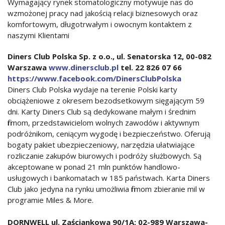
Wymagający rynek stomatologiczny motywuje nas do
wzmożonej pracy nad jakością relacji biznesowych oraz
komfortowym, długotrwałym i owocnym kontaktem z
naszymi Klientami
Diners Club Polska Sp. z o.o., ul. Senatorska 12, 00-082
Warszawa
www.dinersclub.pl
tel. 22 826 07 66
https://www.facebook.com/DinersClubPolska
Diners Club Polska wydaje na terenie Polski karty
obciążeniowe z okresem bezodsetkowym sięgającym 59
dni. Karty Diners Club są dedykowane małym i średnim
firmom, przedstawicielom wolnych zawodów i aktywnym
podróżnikom, ceniącym wygodę i bezpieczeństwo. Oferują
bogaty pakiet ubezpieczeniowy, narzędzia ułatwiające
rozliczanie zakupów biurowych i podróży służbowych. Są
akceptowane w ponad 21 mln punktów handlowo-
usługowych i bankomatach w 185 państwach. Karta Diners
Club jako jedyna na rynku umożliwia firmom zbieranie mil w
programie Miles & More.
DORNWELL ul. Zaściankowa 90/1A; 02-989 Warszawa-