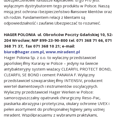
wyłącznym dystrybutorem tego produktu w Polsce. Naszą
misją jest ochrona i bezpieczeństwo finansowe klientów oraz
ich rodzin. Fundamentem relacji z klientami są
odpowiedzialność i zaufanie.Ubezpieczać to rozumieć.
HAGER POLONIA ul. Obrońców Poczty Gdańskiej 10, 52-
204 Wrocław; NIP 899-23-90-800 tel. 071 368 71 66, 071
368 71 37, fax 071 368 10 21; e-mail:
biuro@hager.com.pl
,
www.miradent.pl
Hager Polonia Sp. z o.o. to wyłaczny przedstawiciel
japońskiej firmy Kuraray w Polsce – jedyny na świecie
antybakteryjny system wiażacy CLEARFIL PROTECT BOND,
CLEARFIL SE BOND i cement PANAVIA F. Wyłączny
przedstawiciel szwajcarskiej firmy INTENSIV, producent
wierteł diamentowych i instrumentów oscylacyjnych.
Wyłaczny przedstawiciel Hager Werken w Polsce:
samorozpuszczalny opatrunek chirurgiczny Reso-Pac,
piaskarka abrazyjna i protetyczna, okulary ochronne UVEX i
pełen asortyment do profesjonalnej higieny jamy ustnej
miradent. Współpracujemy z wybranymi praktykami,