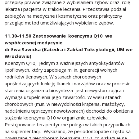
przepisy prawne związane z wybielaniem zębów oraz rolę
lekarza i pacjenta w trakcie leczenia. Przedstawia podział
zabiegów na medyczne i kosmetyczne oraz praktyczny
przegląd metod umożliwiających wybielanie zębów.
11.30-11.50 Zastosowanie koenzymu Q10 we
współczesnej medycynie
dr Ewa Sawicka (Katedra i Zakład Toksykologii, UM we
Wrocławiu)
Koenzym Q10, jednym z ważniejszych antyoksydantów
lipoﬁlowych, który zapobiega m. in. generacji wolnych
rodników tlenowych. W stanach chorobowych
upośledzających funkcję tkanek i narządów oraz w procesie
starzenia organizmu biosynteza jest niewystarczająca i
wymaga uzupełnienia jego zawartości. W wielu stanach
chorobowych (m.in. w niewydolności krążenia, miażdżycy,
nadciśnieniu tętniczym; nowotworach) dochodzi do obniżenia
stężenia koenzymu Q10 w organizmie człowieka.
Postępowanie terapeutyczne polega w takich przypadkach
na suplementacji. Wykazano, że periodontopatie często są
powiązane z niedoborem koenzymu Q10, co wskazuje na