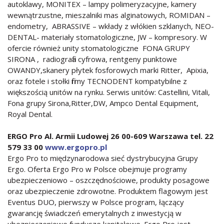
autoklawy, MONITEX – lampy polimeryzacyjne, kamery
wewnątrzustne, mieszalniki mas alginatowych, ROMIDAN –
endometry, ABRASSIVE – wkłady z włókien szklanych, NEO-
DENTAL- materiały stomatologiczne, JW – kompresory. W
ofercie również unity stomatologiczne FONA GRUPY
SIRONA , radiografia cyfrowa, rentgeny punktowe
OWANDY,skanery płytek fosforowych marki Ritter, Apixia,
oraz fotele i stołki firmy TECNODENT kompatybilne z
większością unitów na rynku. Serwis unitów: Castellini, Vitali,
Fona grupy Sirona,Ritter,DW, Ampco Dental Equipment,
Royal Dental.
ERGO Pro Al. Armii Ludowej 26 00-609 Warszawa tel. 22
579 33 00
www.ergopro.pl
Ergo Pro to międzynarodowa sieć dystrybucyjna Grupy
Ergo. Oferta Ergo Pro w Polsce obejmuje programy
ubezpieczeniowo – oszczędnościowe, produkty posagowe
oraz ubezpieczenie zdrowotne. Produktem flagowym jest
Eventus DUO, pierwszy w Polsce program, łączący
gwarancję świadczeń emerytalnych z inwestycją w
ubezpieczeniowe fundusze kapitałowe. Ergo Pro jest