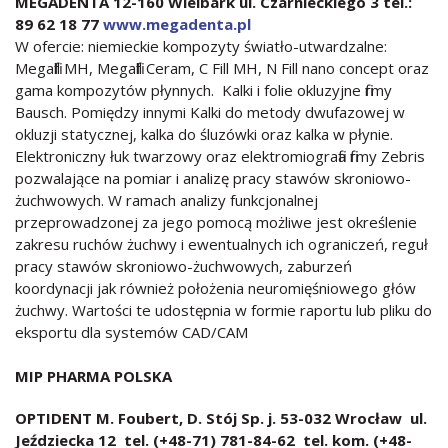
MEGADENTA 12-160 Wielbark ul. Czarnieckiego 3 tel.:
89 62 18 77
www.megadenta.pl
W ofercie: niemieckie kompozyty światło-utwardzalne:
Megafill MH, Megafill Ceram, C Fill MH, N Fill nano concept oraz
gama kompozytów płynnych. Kalki i folie okluzyjne firmy
Bausch. Pomiędzy innymi Kalki do metody dwufazowej w
okluzji statycznej, kalka do śluzówki oraz kalka w płynie.
Elektroniczny łuk twarzowy oraz elektromiografia firmy Zebris
pozwalające na pomiar i analizę pracy stawów skroniowo-
żuchwowych. W ramach analizy funkcjonalnej
przeprowadzonej za jego pomocą możliwe jest określenie
zakresu ruchów żuchwy i ewentualnych ich ograniczeń, reguł
pracy stawów skroniowo-żuchwowych, zaburzeń
koordynacji jak również położenia neuromięśniowego głów
żuchwy. Wartości te udostępnia w formie raportu lub pliku do
eksportu dla systemów CAD/CAM
MIP PHARMA POLSKA
OPTIDENT M. Foubert, D. Stój Sp. j. 53-032 Wrocław ul.
Jeździecka 12 tel. (+48-71) 781-84-62 tel. kom. (+48-