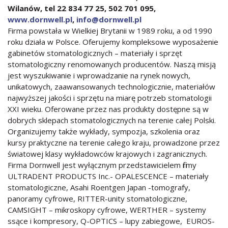
Wilanów, tel 22 834 77 25, 502 701 095,
www.dornwell.pl
,
info@dornwell.pl
Firma powstała w Wielkiej Brytanii w 1989 roku, a od 1990
roku działa w Polsce. Oferujemy kompleksowe wyposażenie
gabinetów stomatologicznych – materiały i sprzęt
stomatologiczny renomowanych producentów. Naszą misją
jest wyszukiwanie i wprowadzanie na rynek nowych,
unikatowych, zaawansowanych technologicznie, materiałów
najwyższej jakości i sprzętu na miarę potrzeb stomatologii
XXI wieku. Oferowane przez nas produkty dostępne są w
dobrych sklepach stomatologicznych na terenie całej Polski.
Organizujemy także wykłady, sympozja, szkolenia oraz
kursy praktyczne na terenie całego kraju, prowadzone przez
światowej klasy wykładowców krajowych i zagranicznych.
Firma Dornwell jest wyłącznym przedstawicielem firmy
ULTRADENT PRODUCTS Inc.- OPALESCENCE – materiały
stomatologiczne, Asahi Roentgen Japan -tomografy,
panoramy cyfrowe, RITTER-unity stomatologiczne,
CAMSIGHT – mikroskopy cyfrowe, WERTHER – systemy
ssące i kompresory, Q-OPTICS – lupy zabiegowe, EUROS-