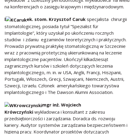
na konferencjach o zasięgu krajowym i międzynarodowym.
l
ek. stom. Krzysztof Caruk
specjalista chirurgii
stomatologicznej, posiada tytuł ”Spezialist für
Implantologie”, który uzyskał po ukończeniu rocznych
studiów i zdaniu egzaminów teoretycznych i praktycznych.
Prowadzi prywatną praktykę stomatologiczną w Szczecinie
wraz z pracownią protetyczną ukierunkowaną na leczenie
implantologiczne pacjentów. Ukończył kilkadziesiąt
zagranicznych kursów i szkoleń dotyczących leczenia
implantologicznego, m. in. w USA, Anglii, Francji, Hiszpanii,
Portugalii, Włoszech, Grecji, Szwajcarii, Niemczech, Austrii,
Szwecji, Izraelu. Członek amerykańskiego towarzystwa
implantologicznego i The Dawson Alumni Association.
mgr inż. Wojciech
Krówczyński
wykładowca i konsultant z zakresu
przedsiębiorczości i zarządzania. Doradca ds. rozwoju
kariery. Audytor systemów zarządzania bezpieczeństwem i
higieną pracy. Koordynator projektów dotyczących