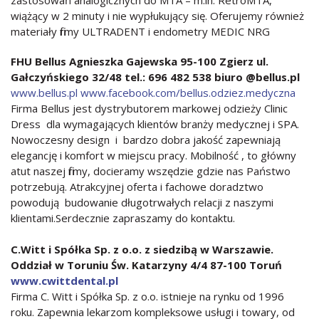
wiążący w 2 minuty i nie wypłukujący się. Oferujemy również
materiały firmy ULTRADENT i endometry MEDIC NRG
FHU Bellus Agnieszka Gajewska 95-100 Zgierz ul.
Gałczyńskiego 32/48 tel.: 696 482 538 biuro @bellus.pl
www.bellus.pl
www.facebook.com/bellus.odziez.medyczna
Firma Bellus jest dystrybutorem markowej odzieży Clinic
Dress dla wymagających klientów branży medycznej i SPA.
Nowoczesny design i bardzo dobra jakość zapewniają
elegancję i komfort w miejscu pracy. Mobilność , to główny
atut naszej firmy, docieramy wszędzie gdzie nas Państwo
potrzebują. Atrakcyjnej oferta i fachowe doradztwo
powodują budowanie długotrwałych relacji z naszymi
klientami.Serdecznie zapraszamy do kontaktu.
C.Witt i Spółka Sp. z o.o. z siedzibą w Warszawie.
Oddział w Toruniu Św. Katarzyny 4/4 87-100 Toruń
www.cwittdental.pl
Firma C. Witt i Spółka Sp. z o.o. istnieje na rynku od 1996
roku. Zapewnia lekarzom kompleksowe usługi i towary, od