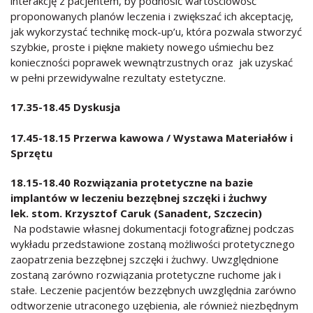
interakcję z pacjentem, by podnosić wartościowość
proponowanych planów leczenia i zwiększać ich akceptację,
jak wykorzystać technikę mock-up’u, która pozwala stworzyć
szybkie, proste i piękne makiety nowego uśmiechu bez
konieczności poprawek wewnątrzustnych oraz jak uzyskać
w pełni przewidywalne rezultaty estetyczne.
17.35-18.45 Dyskusja
17.45-18.15 Przerwa kawowa / Wystawa Materiałów i
Sprzętu
18.15-18.40 Rozwiązania protetyczne na bazie
implantów w leczeniu bezzębnej szczęki i żuchwy
lek. stom. Krzysztof Caruk (Sanadent, Szczecin)
Na podstawie własnej dokumentacji fotograficznej podczas
wykładu przedstawione zostaną możliwości protetycznego
zaopatrzenia bezzębnej szczęki i żuchwy. Uwzględnione
zostaną zarówno rozwiązania protetyczne ruchome jak i
stałe. Leczenie pacjentów bezzębnych uwzględnia zarówno
odtworzenie utraconego uzębienia, ale również niezbędnym