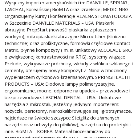
Wyłączny importer amerykańskich firm: DANVILLE, SPRING ,
LASCHAL, koreańskiej BioMTA oraz izraelskiej MEDIC NRG
Organizujemy kursy i konferencje REALNA STOMATOLOGIA
w Szczecinie DANVILLE MATERIALS – USA: Piaskarki
abrazyjne PrepStart (nowość! piaskarka z płaszczem
wodnym), mikropiaskarki abrazyjne Microetcher (kliniczno-
techniczne) oraz profilaktyczne, formówki częściowe Contact
Matrix, płynne kompozyty ( m. in. unikatowy ACCOLADE SRO
o zwiększonej kontrastowości na RTG), systemy wiążące
Prelude, wykrywacze próchnicy, wkłady z włókna szklanego i
cementy, oferujemy nowy kompozyt Z-Nano wzmocniony
wypełniaczem cyrkonowo-krzemianowym. SPRINGHEALTH
PRODUCTS – USA: Diodowe lampy polimeryzacyjne,
ergonomiczne, mocne, odporne na upadek – przewodowe i
bezprzewodowe. LASCHAL DENTAL – USA: Unikatowe
narzędzia z mikrostali. Jesteśmy jedynym importerem:
nożyczki, periotomy, nierozkalibrowujące się igłotrzymacze,
najcieńsze na świecie szczypce Steiglitz do złamanych
narzędzi oraz uchwyty do pilników), narzędzia do protetyki i
inne. BioMTA – KOREA: Materiał bioceramiczny do
zastosowań analogicznych do MTA – m.in. RetroMTA,