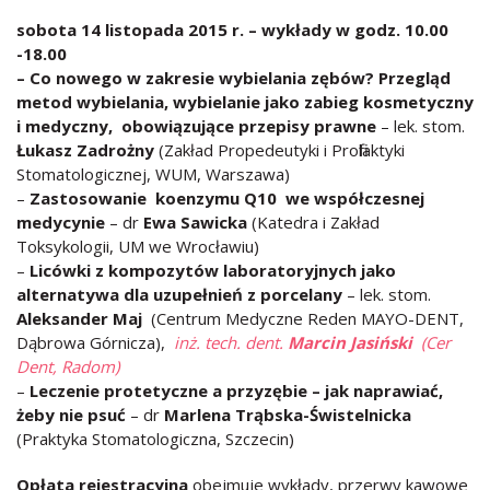
sobota 14 listopada 2015 r. – wykłady w godz. 10.00
-18.00
– Co nowego w zakresie wybielania zębów? Przegląd
metod wybielania, wybielanie jako zabieg kosmetyczny
i medyczny, obowiązujące przepisy prawne
– lek. stom.
Łukasz Zadrożny
(Zakład Propedeutyki i Profilaktyki
Stomatologicznej, WUM, Warszawa)
–
Zastosowanie koenzymu Q10 we współczesnej
medycynie
– dr
Ewa Sawicka
(Katedra i Zakład
Toksykologii, UM we Wrocławiu)
–
Licówki z kompozytów laboratoryjnych jako
alternatywa dla uzupełnień z porcelany
– lek. stom.
Aleksander Maj
(Centrum Medyczne Reden MAYO-DENT,
Dąbrowa Górnicza),
inż. tech. dent.
Marcin Jasiński
(Cer
Dent, Radom)
–
Leczenie protetyczne a przyzębie – jak naprawiać,
żeby nie psuć
– dr
Marlena Trąbska-Świstelnicka
(Praktyka Stomatologiczna, Szczecin)
Opłata rejestracyjna
obejmuje wykłady, przerwy kawowe