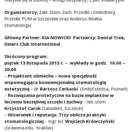
Organizatorzy:
Zakł. Stom. Zach. Przedkl. i Endodoncji
Przedkl. PUM w Szczecinie oraz Andersz-Realna
Stomatologia
Główny Partner: KIA NOWICKI Partnerzy: Dental Tree,
Diners Club International
Skrócony program:
piątek 13 listopada 2015 r. – wykłady w godz. 16.00 –
20.00
–
Projektant uśmiechu – nowa specjalność
wspomagająca konwencjonalną stomatologię
estetyczną
– dr
Bartosz Cerkaski
(EndoEstetica, Poznań)
–
Rozwiązania protetyczne na bazie implantów w
leczeniu bezzębnej szczęki i żuchwy
– lek. stom.
Krzysztof Caruk
(Sanadent, Szczecin)
–
Wizerunek i reputacja. Trzy oblicza praktyki
stomatologicznej
– mgr inż.
Wojciech Krówczyński
(Grawena.edu, Kraków)