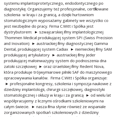
systemu implantoprotetycznego, endodontycznego po
diagnostykę. Organizujemy też profesjonalne, certfikowane
szkolenia w kraju i za granicą, a dzięki hurtowniom
stomatologicznym wyposażamy gabinety we wszystko co
jest niezbędne do pracy. Firma C.Witt i Spółka jest
dystrybutorem: ► szwajcarskiej firmy implantologicznej
Thommen Medical produkującej system SPI (Swiss Precision
and Inovation) ► austriackiej firmy diagnostycznej Gamma
Dental, produkującej system Cadiax ► niemieckiej firmy SAM
produkującej artykulatory ► austriackiej firmy Jeder
produkującej małoinwazyjny system do podnoszenia dna
zatoki szczękowej ► oraz izraelskiej firmy Redent Nova,
która produkuje trójwymiarowe pilniki SAF do maszynowego
opracowywania kanałów. Firma C.Witt i Spółka organizuje:
► profesjonalne kongresy, szkolenia i sympozja naukowe z
dziedziny implantologii, chirurgii szczękowej, diagnostyki
stomatologicznej i okluzji w kraju i za granicą ► od wielu lat
współpracujemy z licznymi ośrodkami szkoleniowymi na
całym świecie. ► nasza firma słynie również ze wspaniale
zorganizowanych spotkań szkoleniowych z dziedziny