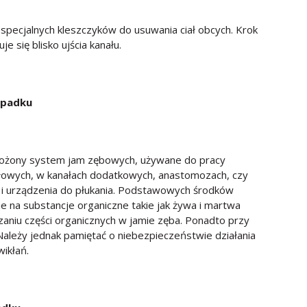
pecjalnych kleszczyków do usuwania ciał obcych. Krok
 się blisko ujścia kanału.
ypadku
złożony system jam zębowych, używane do pracy
nałowych, w kanałach dodatkowych, anastomozach, czy
i i urządzenia do płukania. Podstawowych środków
ie na substancje organiczne takie jak żywa i martwa
aniu części organicznych w jamie zęba. Ponadto przy
ależy jednak pamiętać o niebezpieczeństwie działania
ikłań.