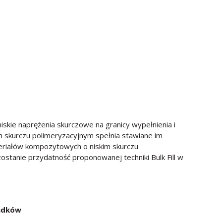
kie naprężenia skurczowe na granicy wypełnienia i
m skurczu polimeryzacyjnym spełnia stawiane im
riałów kompozytowych o niskim skurczu
zostanie przydatność proponowanej techniki Bulk Fill w
adk
ó
w