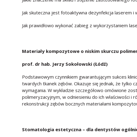
Jak skuteczna jest fotoaktywna dezynfekcja laserem i
Jak prawidłowo wykonać zabieg z wykorzystaniem las
Materia
ły kompozytowe o niskim skurczu polimer
prof. dr hab. Jerzy Sokołowski (Łódź)
Podstawowym czynnikiem gwarantującym sukces klinicz
twardych tkanek zębów. Okazuje się jednak, że tylko
wymagania. W wykładzie szczegółowo omówione zosta
polimeryzacyjnym, w odniesieniu do ich właściwości i r
rekonstrukcji zębów bocznych materiałami kompozyto
Stomatologia estetyczna – dla dentyst
ó
w og
ó
ln