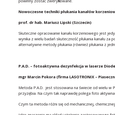
powinny zostać zweryfikowane.
Nowoczesne techniki płukania kanałów korzeniowy
prof. dr hab. Mariusz Lipski (Szczecin)
Skuteczne opracowanie kanału korzeniowego jest jedyni
wynika z wielu badań skuteczność płukania kanału za 
alternatywne metody płukania (również płukania z jed
P.A.D. – fotoaktywna dezynfekcja w laserze Diod
mgr Marcin Pokora (firma LASOTRONIX – Piaseczn
Metoda P.A.D. jest stosowana na świecie od wielu w P
przyzębia. Na czym tak naprawdę polega foto aktywn
Czym ta metoda różni się od mechanicznej, chemiczne
Jakie znaczenie ma skład i stężenie zastosowanego fot