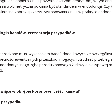
ogii, lecz dopiero CBCT pozwala lekarzom dentystom, w tym endo
afia wolumetryczna powinna być standardem w endodoncji? Czy 
 kliniczne zobrazują zarys zastosowania CBCT w praktyce endodo
logią kanałów. Prezentacja przypadk
ó
w
rzedzone m. in. wykonaniem badań dodatkowych ze szczególnym
cności ewentualnych przeszkód, mogących utrudniać przebieg sa
 endodontycznego zęba przedtrzonowego żuchwy o nietypowej mo
G.
kwiące w obrębie koronowej części kanału?
a przypadku