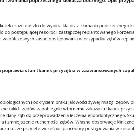
 kła i złamania poprzecznego siekacza bocznego. Opis przyp
 skutek urazu doszło do wybicia kła oraz złamania poprzecznego k
ło do postępującej resorpcji zastępczej replantowanego korzenia
a współczesnych zasad postępowania w przypadku zębów replanto
 poprawia stan tkanek przyzębia w zaawansowanych zapale
biologicznych i odkryciem braku jałowości żywej miazgi zębów
yczne takich zębów zapobiegnie wtórnemu zakażaniu tkanek przyzę
ujące dany ząb do przeprowadzenia leczenia endodontycznego. Sku
a i zmniejszenie ruchomości zębów. Własne obserwacje kliniczne
acza to, że przyjęte wcześniej procedury postępowania w zespol