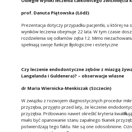
Odległe wyniki leczenia całkowitego zwichnięcia
prof. Danuta Pi
ątowska (Łódź)
Prezentacja dotyczy przypadku pacjentki, u której na
wyników leczenia obejmuje 22 lata. W tym czasie dosz
rozdzielenia się odłamów zęba 12. Mimo niezachowani
spełniają swoje funkcje fizjologiczne i estetyczne
Czy leczenie endodontyczne zęb
ó
w z miazgą żywą
Langelanda i Guldenera)? – obserwacje własne
dr Maria Wiernicka-Menkiszak (Szczecin)
W związku z rozwojem diagnostycznych procedur mikro
przyzębia, przyjęto przed laty, że leczenie endodont
przyzębia. Próbowano nawet określić kryteria kwalifik
miało być opanowanie stanu zapalnego tkanek przyzębi
potwierdzają tego faktu. Nie są one odosobnione. Ozn