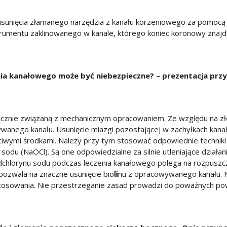
unięcia złamanego narzędzia z kanału korzeniowego za pomocą s
rumentu zaklinowanego w kanale, którego koniec koronowy znajduje
ia kanałowego może być niebezpieczne? – prezentacja prz
dłącznie związaną z mechanicznym opracowaniem. Ze względu na 
wywanego kanału. Usunięcie miazgi pozostającej w zachyłkach ka
aściwymi środkami. Należy przy tym stosować odpowiednie technik
odu (NaOCl). Są one odpowiedzialne za silnie utleniające działan
dchlorynu sodu podczas leczenia kanałowego polega na rozpuszcz
zwala na znaczne usunięcie biofilmu z opracowywanego kanału. N
 stosowania. Nie przestrzeganie zasad prowadzi do poważnych pow