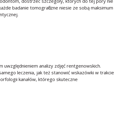
dontom, dostrzec szczegóły, których do tej pory nie
każde badanie tomograficzne niesie ze sobą maksimum
ntycznej.
 uwzględnieniem analizy zdjęć rentgenowskich.
mego leczenia, jak też stanowić wskazówki w trakcie
rfologii kanałów, którego skuteczne