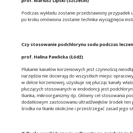
prof. Mariusz Lipski (Szczecin)
Podczas wykładu zostanie przedstawiony przypadek us
po kroku omówiona zostanie technika wyciągnięcia inst
Czy stosowanie podchlorynu sodu podczas leczen
prof. Halina Pawlicka (Łódź)
Płukanie kanałów korzeniowych jest czynnością nieo
narzędzia nie docierają do wszystkich miejsc opraco
w delcie korzeniowej, uzyskuje się płucząc kanały wł
płuczących stosowanych w endodoncji jest podchloryn s
tkanka, mikroorganizmy itp. Główny cel stosowania po
dodatkowym zastosowaniu ultradźwięków środek ten po
środka na tkanki okoliczne i przestrzegać zasad jego