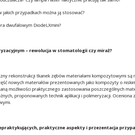
 w jakich przypadkach można ją stosować?
era dwufalowym DiodeLXmini?
yzacyjnym – rewolucja w stomatologii czy miraż?
ny rekonstrukcji tkanek zębów materiałami kompozytowymi są nis
 część nowych materiałów prezentowanych jako kompozyty o niski
ną możliwości praktycznego zastosowania poszczególnych mate
óżnych, proponowanych technik aplikacji i polimeryzacji. Oceniona 
wymi.
iepraktykujących, praktyczne aspekty i przezentacja przyp