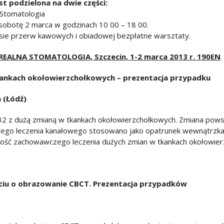
 podzielona na dwie części:
Stomatologia
 sobotę 2 marca w godzinach 10 00 – 18 00.
ie przerw kawowych i obiadowej bezpłatne warsztaty.
REALNA STOMATOLOGIA, Szczecin, 1-2 marca 2013 r. 190EN
kankach okołowierzchołkowych – prezentacja przypadku
 (Łódź)
2 z dużą zmianą w tkankach okołowierzchołkowych. Zmiana pows
owego leczenia kanałowego stosowano jako opatrunek wewnątrzk
ość zachowawczego leczenia dużych zmian w tkankach okołowier
iu o obrazowanie CBCT. Prezentacja przypadk
ó
w