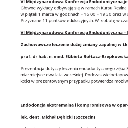
VI Międzynarodowa Konferecja Endodontyczna jest
Głowne wykłady odbywają się w ramach Kursu Realna 
w piątek 1 marca w godzinach – 16 00 – 19 30 oraz w
Przyznane 11 puntków edukacyjnych. W sobotę w czas
VI Mi
ędzynarodowa Konferecja Endodontyczna – 
Zachowawcze leczenie dużej zmiany zapalnej w t
prof. dr hab. n. med.
Elżbieta Bołtacz-Rzepkowska
Prezentacja dotyczy leczenia endodontycznego zęba 3
miał miejsce dwa lata wcześniej. Podczas wieloetap
kości w prezentowanym przypadku potwierdza możliw
Endodoncja ekstremalna i kompromisowa w oparc
lek. dent. Micha
ł Dębicki (Szczecin)