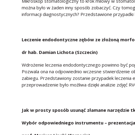
Mikroskop stomatologiczny to krok milowy w stomatol
można było w żaden inny sposób zobaczyć. Czy tomogr
informacji diagnostycznych? Przedstawione przypadki
Leczenie endodontyczne zęb
ó
w ze złożoną morfo
dr hab. Damian Lichota (Szczecin)
Wdrożenie leczenia endodontycznego powinno być pop
Pozwala ona na odpowiednio wczesne stwierdzenie obe
zabiegu. Przedstawiony zostanie przypadek leczenia
przeprowadzenie było możliwa dzięki analizie zdjęć RV
Jak w prosty spos
ó
b usunąć złamane narzędzie t
Wyb
ó
r odpowiedniego instrumentu – prezentacj