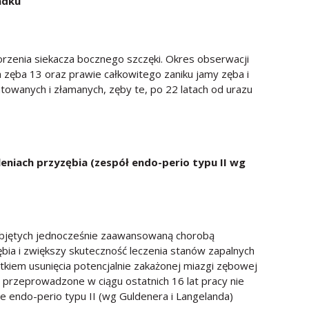
adku
orzenia siekacza bocznego szczęki. Okres obserwacji
 zęba 13 oraz prawie całkowitego zaniku jamy zęba i
wanych i złamanych, zęby te, po 22 latach od urazu
niach przyzębia (zespół endo-perio typu II wg
 objętych jednocześnie zaawansowaną chorobą
bia i zwiększy skuteczność leczenia stanów zapalnych
tkiem usunięcia potencjalnie zakażonej miazgi zębowej
 przeprowadzone w ciągu ostatnich 16 lat pracy nie
e endo-perio typu II (wg Guldenera i Langelanda)