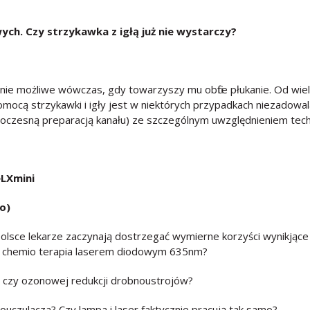
ch. Czy strzykawka z igłą już nie wystarczy?
e możliwe wówczas, gdy towarzyszy mu obfite płukanie. Od wielu 
pomocą strzykawki i igły jest w niektórych przypadkach niezado
noczesną preparacją kanału) ze szczególnym uwzględnieniem tech
eLXmini
o)
olsce lekarze zaczynają dostrzegać wymierne korzyści wynikjące 
a chemio terapia laserem diodowym 635nm?
j czy ozonowej redukcji drobnoustrojów?
ouczulacza? Czy lampa i laser faktycznie pracują tak samo?